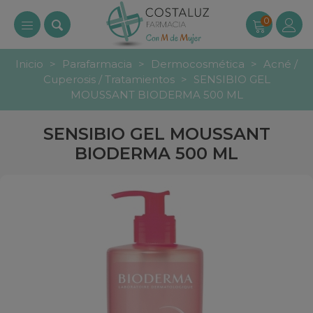
0
Inicio
>
Parafarmacia
>
Dermocosmética
>
Acné /
Cuperosis / Tratamientos
>
SENSIBIO GEL
MOUSSANT BIODERMA 500 ML
SENSIBIO GEL MOUSSANT
BIODERMA 500 ML