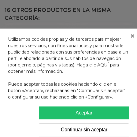
16 OTROS PRODUCTOS EN LA MISMA
CATEGORÍA:
×
Utilizamos cookies propias y de terceros para mejorar
nuestros servicios, con fines analíticos y para mostrarle
publicidad relacionada con sus preferencias en base a un
perfil elaborado a partir de sus hábitos de navegación
(por ejemplo, páginas visitadas). Haga clic
AQUÍ
para
obtener más información.
Puede aceptar todas las cookies haciendo clic en el
botón «Aceptar», rechazarlas en "Continuar sin aceptar"
o configurar su uso haciendo clic en «Configurar».
ESPONJA KONJAC CON
SEBIUM GEL EXFOLIANTE
Aceptar
CARBON DE BAMBU
100 ML BIODERMA
Pharma Woo oow
2,95 €
14,95 €
Continuar sin aceptar
Ver más
Añadir al carrito