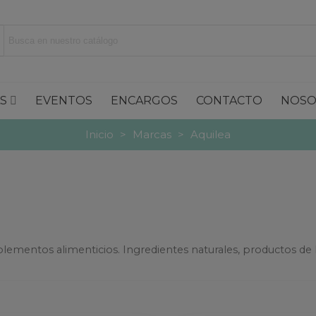
S
EVENTOS
ENCARGOS
CONTACTO
NOSO
Inicio
>
Marcas
>
Aquilea
lementos alimenticios. Ingredientes naturales, productos de l
Leer más