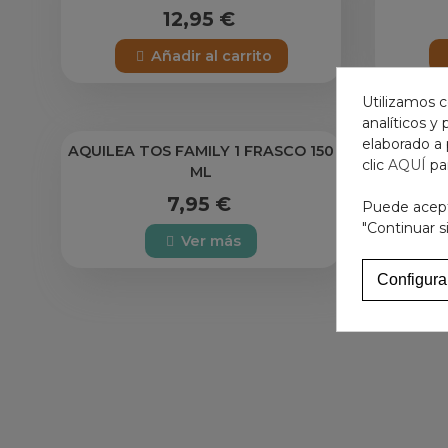
12,95 €
Añadir al carrito
Utilizamos c
analíticos y
elaborado a 
AQUILEA TOS FAMILY 1 FRASCO 150
CHIT
clic
AQUÍ
pa
ML
7,95 €
Puede acepta
"Continuar s
Ver más
Configura