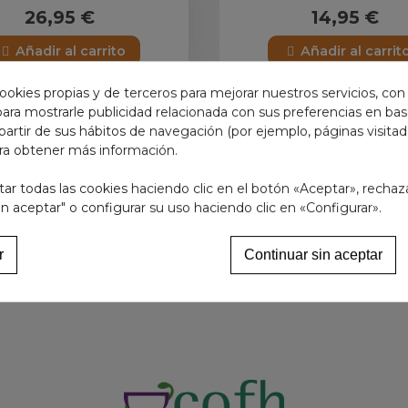
26,95 €
14,95 €
Añadir al carrito
Añadir al carrit
ookies propias y de terceros para mejorar nuestros servicios, con
 para mostrarle publicidad relacionada con sus preferencias en base
partir de sus hábitos de navegación (por ejemplo, páginas visita
OSAN AQUILEA 96 CAPS
FISIOCREM GOLPIX ROLL 
ra obtener más información.
15,95 €
9,95 €
r todas las cookies haciendo clic en el botón «Aceptar», rechaz
in aceptar" o configurar su uso haciendo clic en «Configurar».
Ver más
Añadir al carrit
r
Continuar sin aceptar
Mostrando
1
-15 de 15 artículo(s)