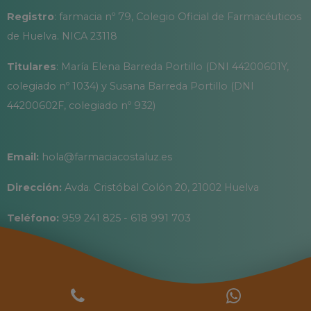
Registro
: farmacia nº 79, Colegio Oficial de Farmacéuticos
de Huelva. NICA 23118
Titulares
: María Elena Barreda Portillo (DNI 44200601Y,
colegiado nº 1034) y Susana Barreda Portillo (DNI
44200602F, colegiado nº 932)
Email:
hola@farmaciacostaluz.es
Dirección:
Avda. Cristóbal Colón 20, 21002 Huelva
Teléfono:
959 241 825 - 618 991 703