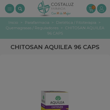
0
Inicio
>
Parafarmacia
>
Dietética / Fitoterapia
>
Quemagrasas / Reguladores
>
CHITOSAN AQUILEA
96 CAPS
CHITOSAN AQUILEA 96 CAPS