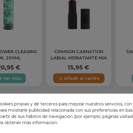
OWER CLEASING
CRIMSON CARNATION
DA
OIL 200ML
LABIAL HIDRATANTE MIA
20,95 €
15,95 €
Ver más
Añadir al carrito
ookies propias y de terceros para mejorar nuestros servicios, con
 para mostrarle publicidad relacionada con sus preferencias en base
partir de sus hábitos de navegación (por ejemplo, páginas visita
ra obtener más información.