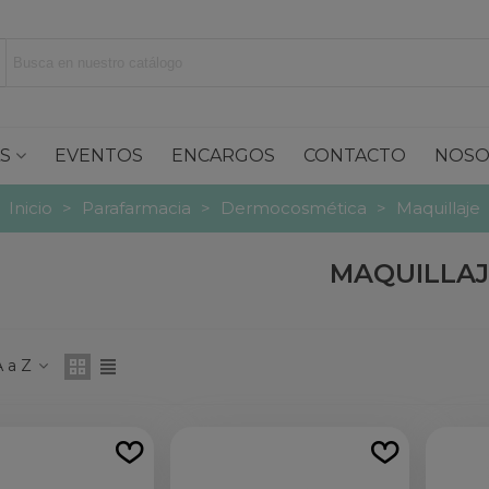
S
EVENTOS
ENCARGOS
CONTACTO
NOSO
Inicio
>
Parafarmacia
>
Dermocosmética
>
Maquillaje
MAQUILLAJ
 a Z