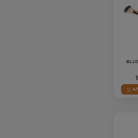
BLUS
Añ