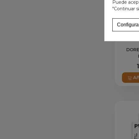
Puede acepta
"Continuar s
Configura
DOR
Añ