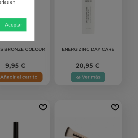
arlas en
Aceptar
S BRONZE COLOUR
ENERGIZING DAY CARE
9,95 €
20,95 €
Añadir al carrito
Ver más