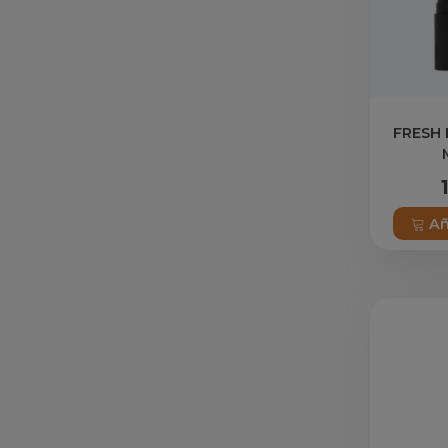
FRESH 
Añ