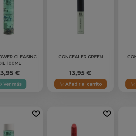
OWER CLEASING
CONCEALER GREEN
CO
OIL 100ML
13,95 €
13,95 €
Ver más
Añadir al carrito