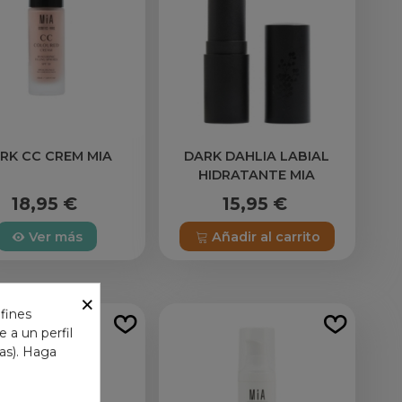
RK CC CREM MIA
DARK DAHLIA LABIAL
HIDRATANTE MIA
18,95 €
15,95 €
Ver más
Añadir al carrito
×
 fines
 a un perfil
das). Haga