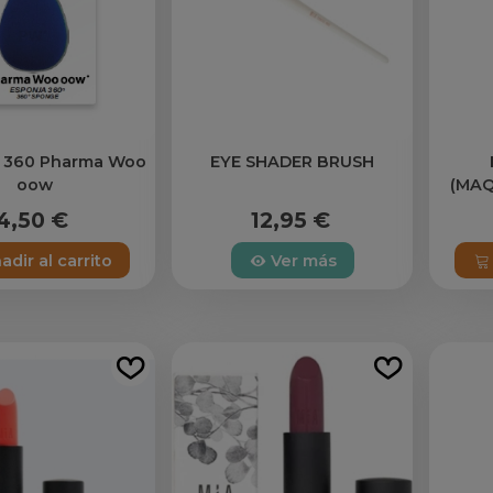
 360 Pharma Woo
EYE SHADER BRUSH
oow
(MAQ
4,50 €
12,95 €
adir al carrito
Ver más