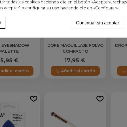
r todas las cookies haciendo clic en el botón «Aceptar», rechaz
in aceptar" o configurar su uso haciendo clic en «Configurar».
r
Continuar sin aceptar
E EYESHADOW
DORE MAQUILLAJE POLVO
DROP
PALETTE
COMPACTO
15,95 €
17,95 €
adir al carrito
Añadir al carrito