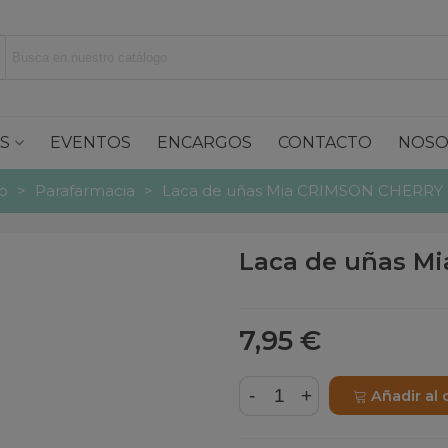
S
EVENTOS
ENCARGOS
CONTACTO
NOSO
io
>
Parafarmacia
>
Laca de uñas Mia CRIMSON CHERRY 
Laca de uñas M
7,95 €
-
+
Añadir al 