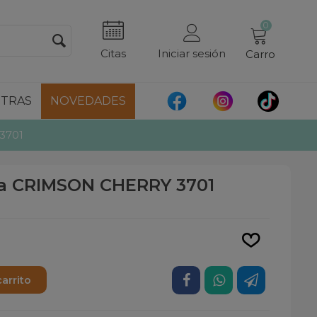
0
Citas
Iniciar sesión
Carro
TRAS
NOVEDADES
3701
ia CRIMSON CHERRY 3701
Leer más
carrito