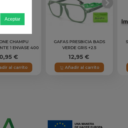
Aceptar
TONE CHAMPU
GAFAS PRESBICIA BADS
NTE 1 ENVASE 400
VERDE GRIS +2.5
ML
0,95 €
12,95 €
dir al carrito
Añadir al carrito