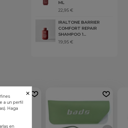
ML
22,95 €
IRALTONE BARRIER
COMFORT REPAIR
SHAMPOO 1...
19,95 €
×
 fines
 a un perfil
das). Haga
arlas en