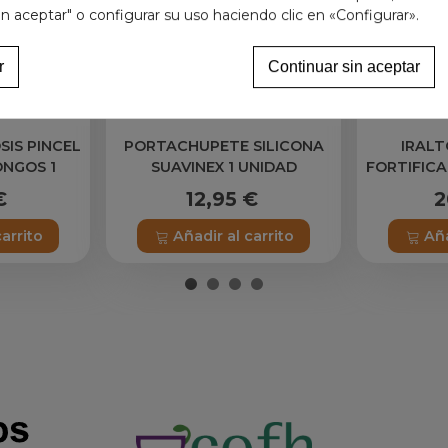
in aceptar" o configurar su uso haciendo clic en «Configurar».
r
Continuar sin aceptar
IS PINCEL
PORTACHUPETE SILICONA
IRAL
ONGOS 1
SUAVINEX 1 UNIDAD
FORTIFICA
 ML
€
12,95 €
2
carrito
Añadir al carrito
Aña