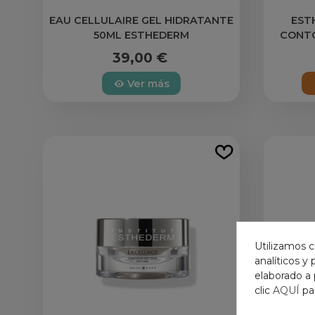
EAU CELLULAIRE GEL HIDRATANTE
EST
50ML ESTHEDERM
CONT
39,00 €
Ver más
Utilizamos c
analíticos y
elaborado a 
clic
AQUÍ
pa