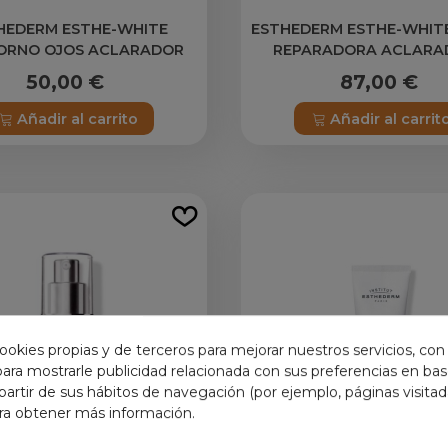
HEDERM ESTHE-WHITE
ESTHEDERM ESTHE-WHIT
ORNO OJOS ACLARADOR
REPARADORA ACLARA
15ML
NOCHE 50ML
50,00 €
87,00 €
Añadir al carrito
Añadir al carrit
ookies propias y de terceros para mejorar nuestros servicios, con
 para mostrarle publicidad relacionada con sus preferencias en base
partir de sus hábitos de navegación (por ejemplo, páginas visita
ra obtener más información.