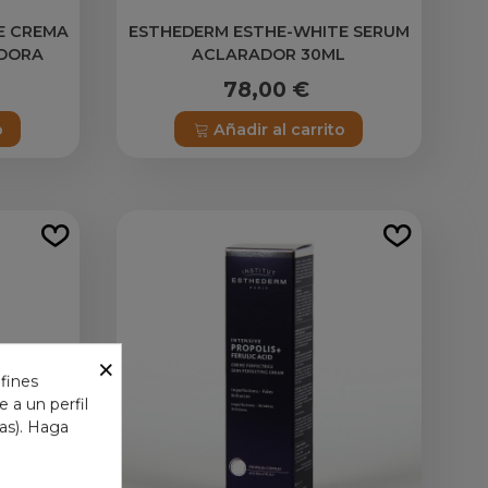
E CREMA
ESTHEDERM ESTHE-WHITE SERUM
DORA
ACLARADOR 30ML
78,00 €
o
Añadir al carrito
×
 fines
 a un perfil
das). Haga