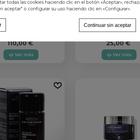
r todas las cookies haciendo clic en el botón «Aceptar», rechaz
in aceptar" o configurar su uso haciendo clic en «Configurar».
r
Continuar sin aceptar
ELLAGE SERUM FACIAL
GEL LIMPIADOR PURIFICA
ESTHEDERM
ML ESTHEDERM
110,00 €
25,00 €
Ver más
Ver más