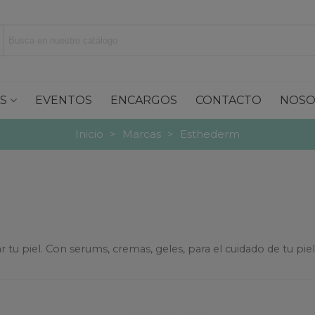
S
EVENTOS
ENCARGOS
CONTACTO
NOSO
Inicio
>
Marcas
>
Esthederm
 piel. Con serums, cremas, geles, para el cuidado de tu piel se
Leer más