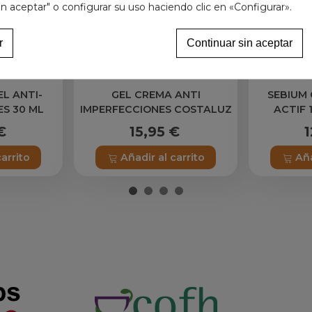
in aceptar" o configurar su uso haciendo clic en «Configurar».
r
Continuar sin aceptar
EL ANTI-
GEL CREMA ANTI
SEBIUM
S 30 ML
IMPERFECCIONES COSTALUZ
ACTIF 
€
15,95 €
1
carrito
Añadir al carrito
Aña