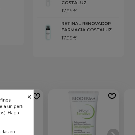
COSTALUZ
.
17,95 €
RETINAL RENOVADOR
FARMACIA COSTALUZ
17,95 €
×
 fines
 a un perfil
das). Haga
arlas en