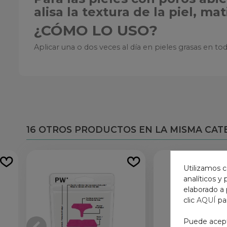
alisa la textura de la piel, ma
¿CÓMO LO USO?
Aplicar una o dos veces al día en pieles grasas en tod
16 OTROS PRODUCTOS EN LA MISMA CAT
Utilizamos c
analíticos y
elaborado a 
clic
AQUÍ
pa
Puede acepta