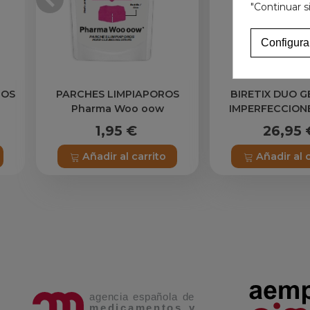
"Continuar s
Configura
JOS
PARCHES LIMPIAPOROS
BIRETIX DUO G
Pharma Woo oow
IMPERFECCIONE
1,95 €
26,95 
Añadir al carrito
Añadir al 