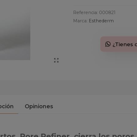
Referencia:
000821
Marca:
Esthederm
¿Tienes 
pción
Opiniones
rtos, Pore Refiner, cierra los poros,