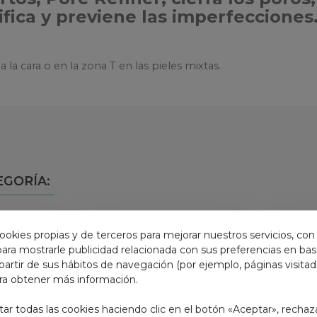
tifica y previene las imperfecciones
a la cara o en la zona T en las pieles mixtas.
Leer más
EGORÍA:
ookies propias y de terceros para mejorar nuestros servicios, con
 para mostrarle publicidad relacionada con sus preferencias en base
partir de sus hábitos de navegación (por ejemplo, páginas visita
ra obtener más información.
r todas las cookies haciendo clic en el botón «Aceptar», rechaz