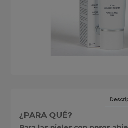
Descri
¿PARA QUÉ?
Para las pieles con poros abie