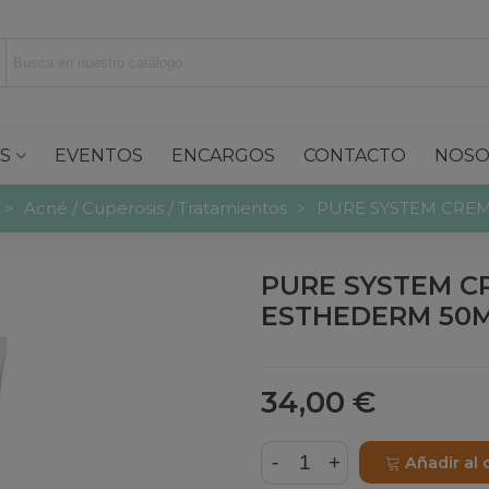
S
EVENTOS
ENCARGOS
CONTACTO
NOSO
>
Acné / Cuperosis / Tratamientos
>
PURE SYSTEM CRE
PURE SYSTEM C
ESTHEDERM 50
34,00 €
-
+
Añadir al 