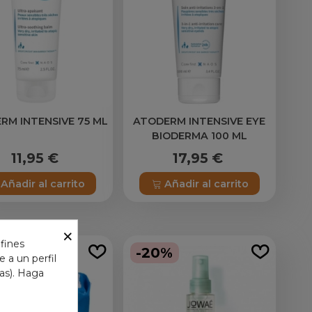
RM INTENSIVE 75 ML
ATODERM INTENSIVE EYE
BIODERMA 100 ML
11,95 €
17,95 €
Añadir al carrito
Añadir al carrito
×
 fines
-20%
 a un perfil
das). Haga