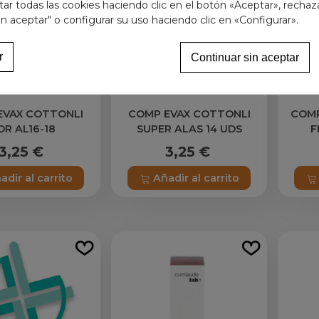
r todas las cookies haciendo clic en el botón «Aceptar», rechaz
in aceptar" o configurar su uso haciendo clic en «Configurar».
r
Continuar sin aceptar
EVAX COTTONLI
COMP EVAX COTTONLI
COMP
OR AL16-18
SUPER ALAS 14 UDS
F
COTT
3,25 €
3,25 €
AL
adir al carrito
Añadir al carrito