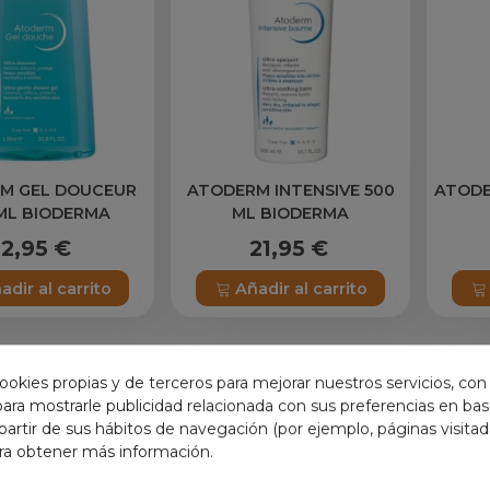
M GEL DOUCEUR
ATODERM INTENSIVE 500
ATODE
ML BIODERMA
ML BIODERMA
12,95 €
21,95 €
adir al carrito
Añadir al carrito
ookies propias y de terceros para mejorar nuestros servicios, con
 para mostrarle publicidad relacionada con sus preferencias en base
partir de sus hábitos de navegación (por ejemplo, páginas visita
ra obtener más información.