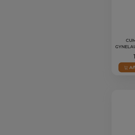
CUM
GYNELA
EXT
Añ