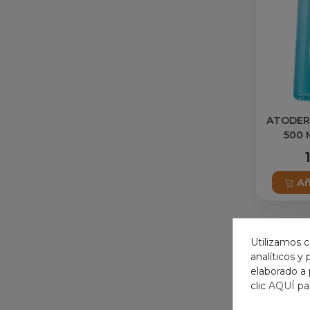
ATODER
500 
Añ
Utilizamos c
analíticos y
elaborado a 
clic
AQUÍ
pa