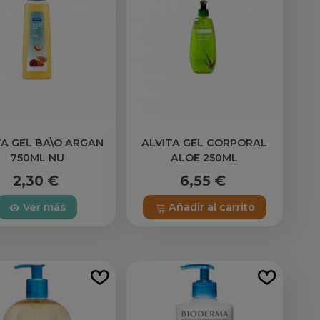
TA GEL BA\O ARGAN
ALVITA GEL CORPORAL
750ML NU
ALOE 250ML
2,30 €
6,55 €
Ver más
Añadir al carrito