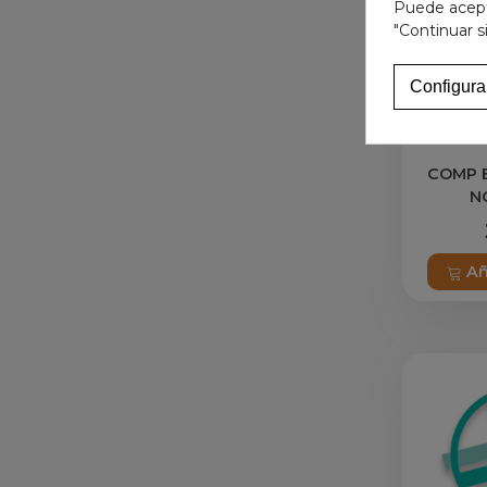
Puede acepta
"Continuar s
Configura
COMP 
N
Añ