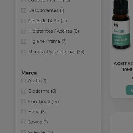
Cuidado Íntimo
(19)
Desodorantes
(1)
Geles de baño
(11)
Hidratantes / Aceites
(8)
Higiene íntima
(7)
Manos / Pies / Piernas
(23)
Nasal / Ótico
(6)
ACEITE 
10M
Marca
Alvita
(7)
Bioderma
(6)
Cumlaude
(19)
Enna
(5)
Jowae
(1)
Suavinex
(1)