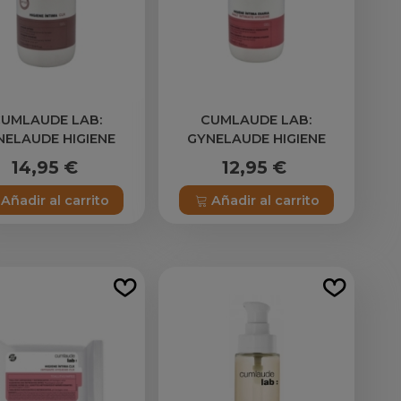
UMLAUDE LAB:
CUMLAUDE LAB:
NELAUDE HIGIENE
GYNELAUDE HIGIENE
A CLX 1 ENVASE 500
INTIMA DIARIA GEL 1
14,95 €
12,95 €
ML
ENVASE 500 ML
Añadir al carrito
Añadir al carrito