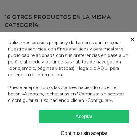
16 OTROS PRODUCTOS EN LA MISMA
CATEGORÍA:
×
Utilizamos cookies propias y de terceros para mejorar
nuestros servicios, con fines analíticos y para mostrarle
publicidad relacionada con sus preferencias en base a un
perfil elaborado a partir de sus hábitos de navegación
(por ejemplo, páginas visitadas). Haga clic
AQUÍ
para
obtener más información.
Puede aceptar todas las cookies haciendo clic en el
botón «Aceptar», rechazarlas en "Continuar sin aceptar"
o configurar su uso haciendo clic en «Configurar».
CUMLAUDE HIGIENE
CUMLAUDE LAB:
Aceptar
INTIMA CLX 100ML
GYNELAUDE HIGIENE
INTIMA DIARIA GEL 1
4,95 €
12,95 €
ENVASE 500 ML
Continuar sin aceptar