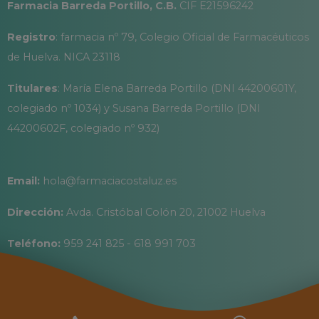
Farmacia Barreda Portillo, C.B.
CIF E21596242
Registro
: farmacia nº 79, Colegio Oficial de Farmacéuticos
de Huelva. NICA 23118
Titulares
: María Elena Barreda Portillo (DNI 44200601Y,
colegiado nº 1034) y Susana Barreda Portillo (DNI
44200602F, colegiado nº 932)
Email:
hola@farmaciacostaluz.es
Dirección:
Avda. Cristóbal Colón 20, 21002 Huelva
Teléfono:
959 241 825 - 618 991 703