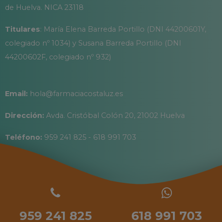
de Huelva. NICA 23118
Titulares
: María Elena Barreda Portillo (DNI 44200601Y,
colegiado nº 1034) y Susana Barreda Portillo (DNI
44200602F, colegiado nº 932)
Email:
hola@farmaciacostaluz.es
Dirección:
Avda. Cristóbal Colón 20, 21002 Huelva
Teléfono:
959 241 825 - 618 991 703
959 241 825
618 991 703