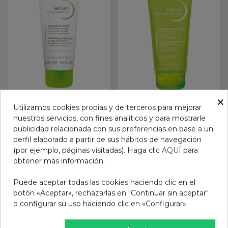
×
SEBIUM GEL EXFOLIANTE
SEBIUM GEL MOUSSANT
Utilizamos cookies propias y de terceros para mejorar
100 ML BIODERMA
ACTIF 1 TUBO 200 ML
nuestros servicios, con fines analíticos y para mostrarle
14,95 €
12,95 €
publicidad relacionada con sus preferencias en base a un
perfil elaborado a partir de sus hábitos de navegación
Añadir al carrito
Añadir al carrito
(por ejemplo, páginas visitadas). Haga clic
AQUÍ
para
obtener más información.
Puede aceptar todas las cookies haciendo clic en el
botón «Aceptar», rechazarlas en "Continuar sin aceptar"
o configurar su uso haciendo clic en «Configurar».