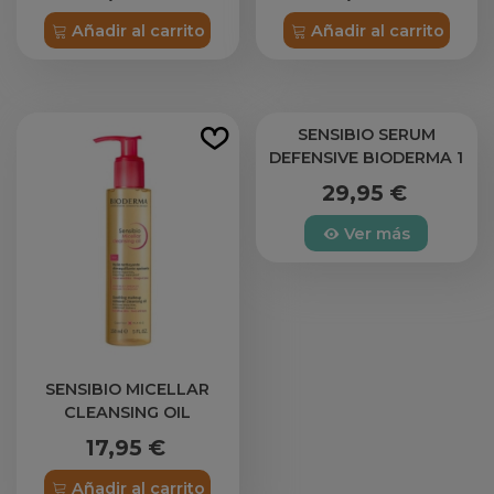
Añadir al carrito
Añadir al carrito
SENSIBIO SERUM
DEFENSIVE BIODERMA 1
ENVASE 30 ML
29,95 €
Ver más
SENSIBIO MICELLAR
CLEANSING OIL
BIODERMA 1 ENVASE 150
17,95 €
ML
Añadir al carrito