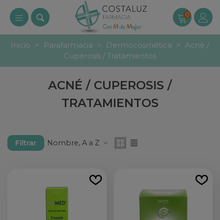
0
Inicio
>
Parafarmacia
>
Dermocosmética
>
Acné /
Cuperosis / Tratamientos
ACNÉ / CUPEROSIS /
TRATAMIENTOS
Nombre, A a Z
Filtrar