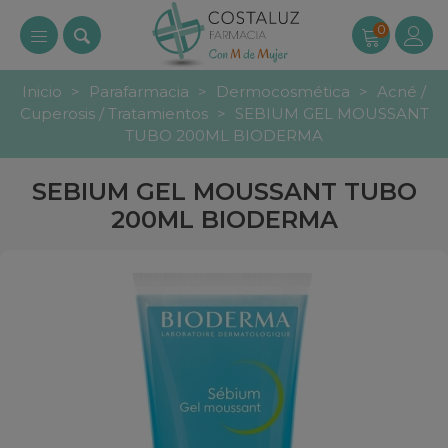
0
Inicio
>
Parafarmacia
>
Dermocosmética
>
Acné /
Cuperosis / Tratamientos
>
SEBIUM GEL MOUSSANT
TUBO 200ML BIODERMA
SEBIUM GEL MOUSSANT TUBO
200ML BIODERMA