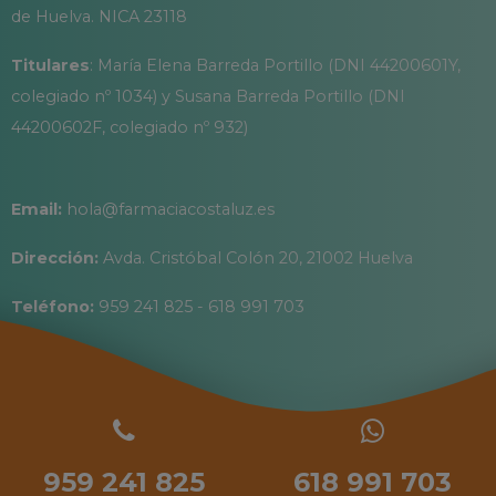
de Huelva. NICA 23118
Titulares
: María Elena Barreda Portillo (DNI 44200601Y,
colegiado nº 1034) y Susana Barreda Portillo (DNI
44200602F, colegiado nº 932)
Email:
hola@farmaciacostaluz.es
Dirección:
Avda. Cristóbal Colón 20, 21002 Huelva
Teléfono:
959 241 825 - 618 991 703
959 241 825
618 991 703