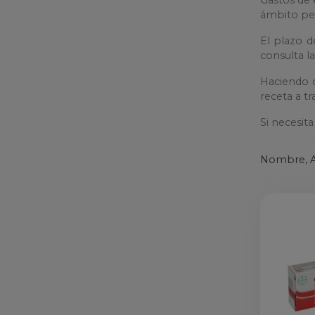
ámbito pen
El plazo d
consulta l
Haciendo c
receta a t
Si necesit
Nombre, A