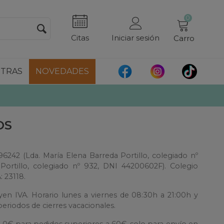
0
Citas
Iniciar sesión
Carro
TRAS
NOVEDADES
OS
96242 (Lda. María Elena Barreda Portillo, colegiado nº
ortillo, colegiado nº 932, DNI 44200602F). Colegio
: 23118.
en IVA. Horario lunes a viernes de 08:30h a 21:00h y
periodos de cierres vacacionales.
e 0€ para pedidos superiores a 60€, solo para envío en