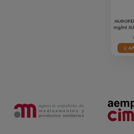
NUROFEN
mg/ml S
FRASCO
Añ