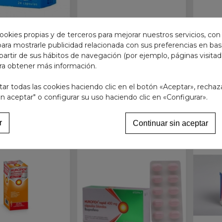
ookies propias y de terceros para mejorar nuestros servicios, con
LGAN 500 mg 24
ESPIDIDOL 400 mg 18
ESP
 para mostrarle publicidad relacionada con sus preferencias en base
CAPSULAS
COMPRIMIDOS
SOBRE
partir de sus hábitos de navegación (por ejemplo, páginas visita
RECUBIERTOS
SOLU
ra obtener más información.
2,03 €
6,37 €
Ver más
Añadir al carrito
r todas las cookies haciendo clic en el botón «Aceptar», rechaz
in aceptar" o configurar su uso haciendo clic en «Configurar».
r
Continuar sin aceptar