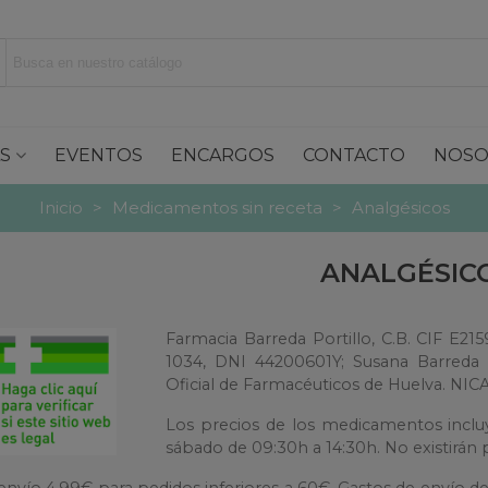
S
EVENTOS
ENCARGOS
CONTACTO
NOSO
Inicio
>
Medicamentos sin receta
>
Analgésicos
ANALGÉSIC
Farmacia Barreda Portillo, C.B. CIF E215
1034, DNI 44200601Y; Susana Barreda P
Oficial de Farmacéuticos de Huelva. NICA
Los precios de los medicamentos incluy
sábado de 09:30h a 14:30h. No existirán 
envío 4,99€ para pedidos inferiores a 60€. Gastos de envío d