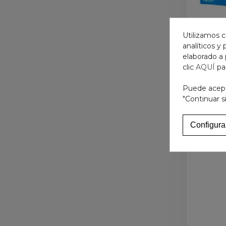
Utilizamos c
EFFERA
analíticos y
elaborado a 
clic
AQUÍ
pa
Puede acepta
"Continuar s
Configura