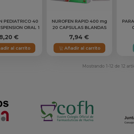
 PEDIATRICO 40
NUROFEN RAPID 400 mg
PAR
USPENSION ORAL 1
20 CAPSULAS BLANDAS
 150 ml (SABOR
8,20 €
7,94 €
FRESA)
adir al carrito
Añadir al carrito
Mostrando
1
-12 de 12 artí