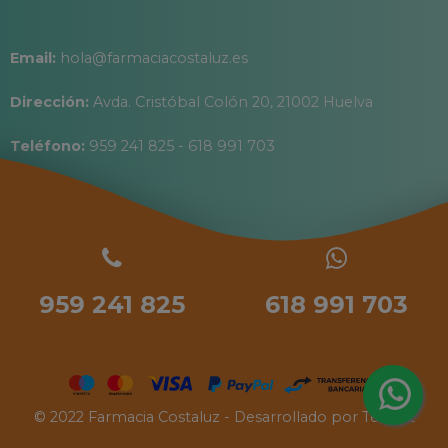
Email:
hola@farmaciacostaluz.es
Dirección:
Avda. Cristóbal Colón 20, 21002 Huelva
Teléfono:
959 241 825 - 618 991 703
959 241 825
618 991 703
© 2022 Farmacia Costaluz - Desarrollado por
Tecinet