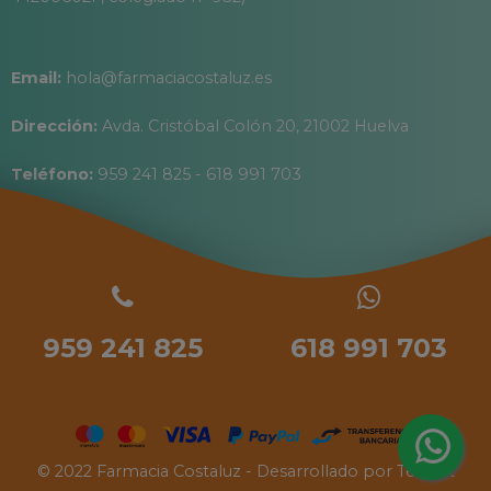
Email:
hola@farmaciacostaluz.es
Dirección:
Avda. Cristóbal Colón 20, 21002 Huelva
Teléfono:
959 241 825 - 618 991 703
959 241 825
618 991 703
© 2022 Farmacia Costaluz - Desarrollado por
Tecinet