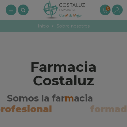
0
Inicio
>
Sobre nosotros
Farmacia
Costaluz
Somos la far
m
acia
profesional