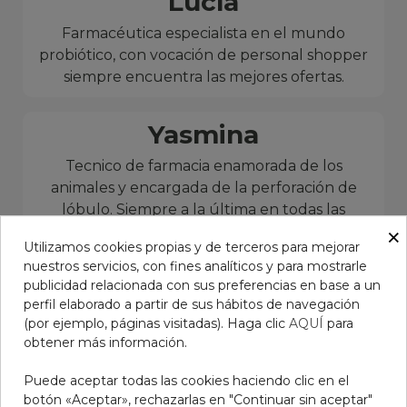
Lucía
Farmacéutica especialista en el mundo
probiótico, con vocación de personal shopper
siempre encuentra las mejores ofertas.
Yasmina
Tecnico de farmacia enamorada de los
animales y encargada de la perforación de
lóbulo. Siempre a la última en todas las
tendencias, la mejor asesora para cuidar tus
×
Utilizamos cookies propias y de terceros para mejorar
tatuajes.
nuestros servicios, con fines analíticos y para mostrarle
publicidad relacionada con sus preferencias en base a un
perfil elaborado a partir de sus hábitos de navegación
(por ejemplo, páginas visitadas). Haga clic
AQUÍ
para
obtener más información.
Puede aceptar todas las cookies haciendo clic en el
botón «Aceptar», rechazarlas en "Continuar sin aceptar"