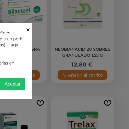
×
 fines
 a un perfil
das). Haga
BIOTIX LAXAFIBRA
NEOBIANACID 20 SOBRES
GRANULADO 1,55 G
arlas en
9,75 €
12,80 €
Añadir al carrito
Añadir al carrito
Aceptar