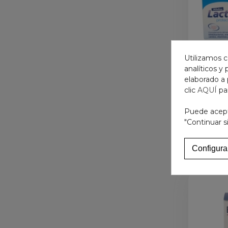
Utilizamos c
analíticos y
elaborado a 
LACTOF
clic
AQUÍ
pa
INTEST
Puede acepta
"Continuar s
Configura