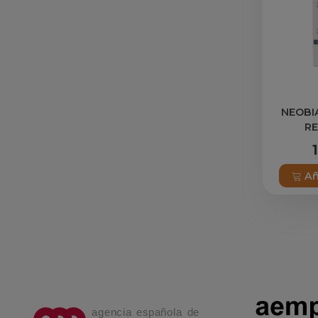
NEOBI
RE
Añ