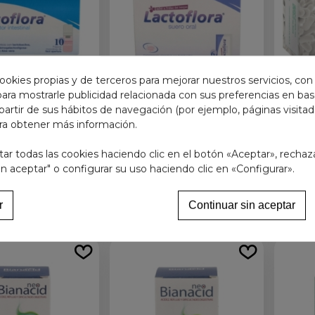
ookies propias y de terceros para mejorar nuestros servicios, con
 para mostrarle publicidad relacionada con sus preferencias en base
partir de sus hábitos de navegación (por ejemplo, páginas visita
LORA PROTECTOR
LACTOFLORA SUERO ORAL
MEDI
ra obtener más información.
INAL ADULTO 10
6 SOBRES DUOCAM SABOR
VIALES
FRUTAS DEL BOSQ
r todas las cookies haciendo clic en el botón «Aceptar», rechaz
13,50 €
12,95 €
in aceptar" o configurar su uso haciendo clic en «Configurar».
Ver más
Añadir al carrito
r
Continuar sin aceptar