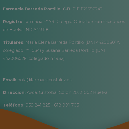
Farmacia Barreda Portillo, C.B.
CIF E21596242
Registro
: farmacia nº 79, Colegio Oficial de Farmacéuticos
de Huelva. NICA 23118
Titulares
: María Elena Barreda Portillo (DNI 44200601Y,
colegiado nº 1034) y Susana Barreda Portillo (DNI
44200602F, colegiado nº 932)
Email:
hola@farmaciacostaluz.es
Dirección:
Avda. Cristóbal Colón 20, 21002 Huelva
Teléfono:
959 241 825 - 618 991 703