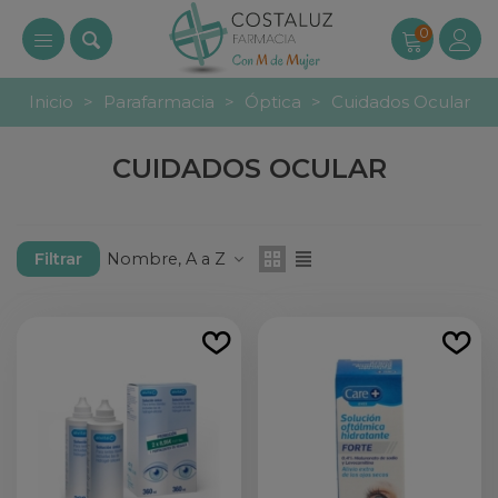
0
Inicio
>
Parafarmacia
>
Óptica
>
Cuidados Ocular
CUIDADOS OCULAR
Nombre, A a Z
Filtrar