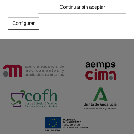
16,95 €
Continuar sin aceptar
Añadir al carrito
Configurar
Mostrando
1
-9 de 9 artículo(s)