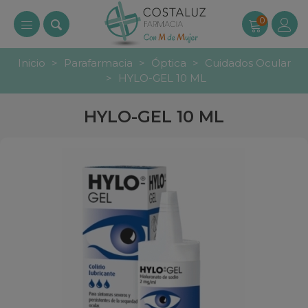
0
Inicio
>
Parafarmacia
>
Óptica
>
Cuidados Ocular
>
HYLO-GEL 10 ML
HYLO-GEL 10 ML