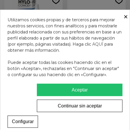
×
Utilizamos cookies propias y de terceros para mejorar
nuestros servicios, con fines analíticos y para mostrarle
publicidad relacionada con sus preferencias en base a un
perfil elaborado a partir de sus hábitos de navegación
(por ejemplo, páginas visitadas). Haga clic
AQUÍ
para
obtener más información.
Puede aceptar todas las cookies haciendo clic en el
HYLO-COMOD 10 ML
PARPAFRESH 30
botón «Aceptar», rechazarlas en "Continuar sin aceptar"
TOALLITAS
o configurar su uso haciendo clic en «Configurar».
18,95 €
12,95 €
Aceptar
Añadir al carrito
Ver más
Continuar sin aceptar
Configurar