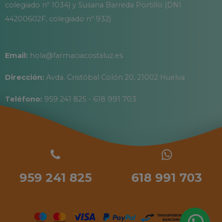
colegiado nº 1034) y Susana Barreda Portillo (DNI
44200602F, colegiado nº 932)
Email:
hola@farmaciacostaluz.es
Dirección:
Avda. Cristóbal Colón 20, 21002 Huelva
Teléfono:
959 241 825 - 618 991 703
959 241 825
618 991 703