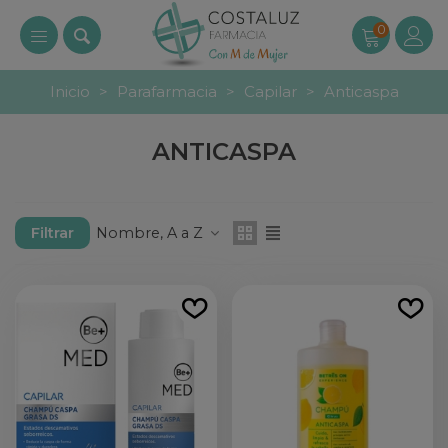
0
Inicio
>
Parafarmacia
>
Capilar
>
Anticaspa
ANTICASPA
Nombre, A a Z
Filtrar