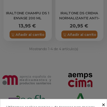
IRALTONE CHAMPU DS 1
IRALTONE DS CREMA
ENVASE 200 ML
NORMALIZANTE ANTI-
ESCAMAS REDUCE PICOR
13,95 €
20,95 €
Y ROJECES 30 ML
Añadir al carrito
Añadir al carrito
Mostrando
1
-4 de 4 artículo(s)
×