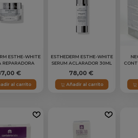
RM ESTHE-WHITE
ESTHEDERM ESTHE-WHITE
NE
A REPARADORA
SERUM ACLARADOR 30ML
CONT
RADORA NOCHE
D
87,00 €
78,00 €
50ML
INTE
adir al carrito
Añadir al carrito