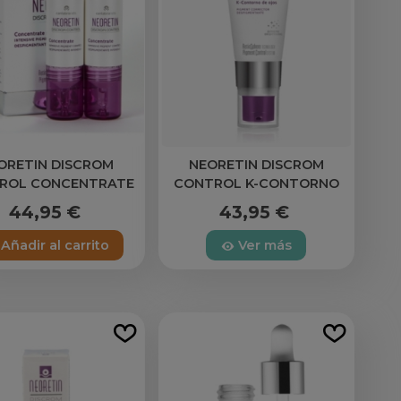
ORETIN DISCROM
NEORETIN DISCROM
ROL CONCENTRATE
CONTROL K-CONTORNO
ESPIGMENTANTE
DE OJOS DESPIGMENTANTE
44,95 €
43,95 €
NSIVO 2 ENVASES 10
1 TUBO 15 ML
ML
Añadir al carrito
Ver más