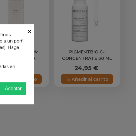
×
 fines
 a un perfil
das). Haga
ORETIN DISCROM
PIGMENTBIO C-
ONTROL ULTRA
CONCENTRATE 30 ML
EMULSION
BIODERMA
arlas en
59,95 €
24,95 €
IGMENTANTE 30 ML
Añadir al carrito
Añadir al carrito
Aceptar