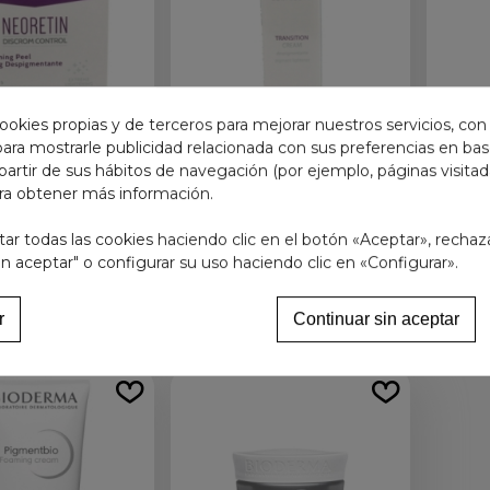
ookies propias y de terceros para mejorar nuestros servicios, con
 para mostrarle publicidad relacionada con sus preferencias en base
partir de sus hábitos de navegación (por ejemplo, páginas visita
ETIN DISCROM
NEORETIN DISCROM
NE
ra obtener más información.
ROL PEELING
CONTROL TRANSITION
C
IGMENTANTE 6
CREMA DESPIGMENTANTE 1
r todas las cookies haciendo clic en el botón «Aceptar», rechaz
21,95 €
50,15 €
SCOS X 6 ML
ENVASE 50 ML
DESP
in aceptar" o configurar su uso haciendo clic en «Configurar».
adir al carrito
Añadir al carrito
r
Continuar sin aceptar