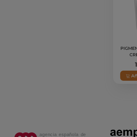
PIGME
CR
Añ