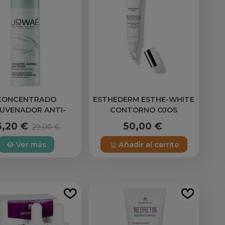
CONCENTRADO
ESTHEDERM ESTHE-WHITE
JUVENADOR ANTI-
CONTORNO OJOS
ANCHAS JOWAE
ACLARADOR 15ML
3,20 €
50,00 €
29,00 €
Ver más
Añadir al carrito