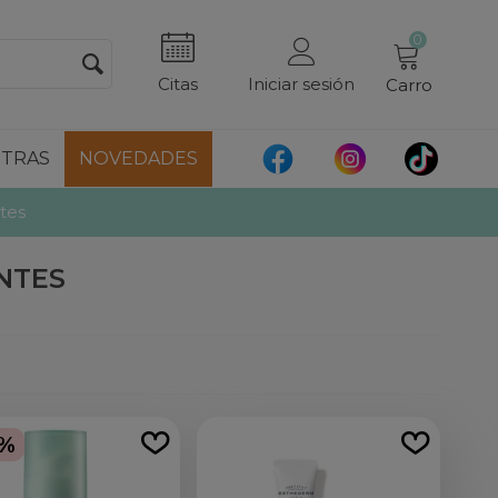
0
Citas
Iniciar sesión
Carro
TRAS
NOVEDADES
tes
NTES
0%