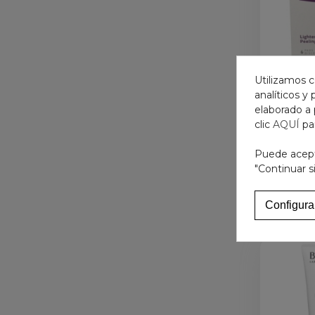
Utilizamos c
analíticos y
elaborado a 
NEOR
clic
AQUÍ
pa
CONT
DESP
Puede acepta
DI
"Continuar s
Añ
Configura