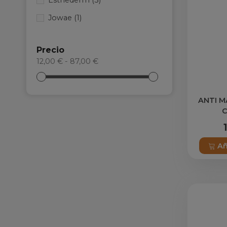
Esthederm
(3)
Jowae
(1)
Precio
12,00 € - 87,00 €
ANTI 
Añ