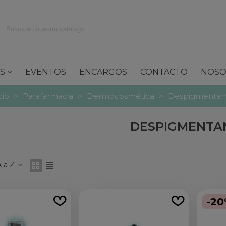
S
EVENTOS
ENCARGOS
CONTACTO
NOSO
cio
>
Parafarmacia
>
Dermocosmética
>
Despigmentan
DESPIGMENTA
 a Z
-2