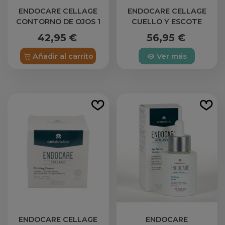
ENDOCARE CELLAGE
ENDOCARE CELLAGE
CONTORNO DE OJOS 1
CUELLO Y ESCOTE
ENVASE 15 ML
REAFIRMANTE UNIFICA
42,95 €
56,95 €
EL TONO 1 ENVASE 80
ML
Añadir al carrito
Ver más
ENDOCARE CELLAGE
ENDOCARE