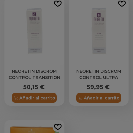
NEORETIN DISCROM
NEORETIN DISCROM
CONTROL TRANSITION
CONTROL ULTRA
CREMA
EMULSION
50,15 €
59,95 €
DESPIGMENTANTE 1
DESPIGMENTANTE 30 ML
ENVASE 50 ML
Añadir al carrito
Añadir al carrito