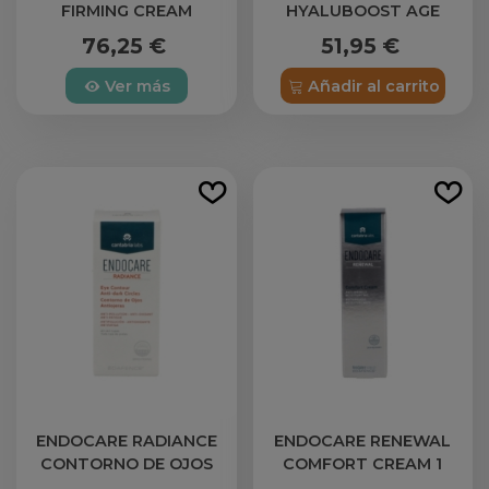
FIRMING CREAM
HYALUBOOST AGE
REAFIRMANTE
BARRIER SERUM 1
76,25 €
51,95 €
REGENERADORA 1
ENVASE 30 ML
ENVASE 50 ML
Ver más
Añadir al carrito
ENDOCARE RADIANCE
ENDOCARE RENEWAL
CONTORNO DE OJOS
COMFORT CREAM 1
ANTIOJERAS 1 ENVASE 15
ENVASE 50 ML