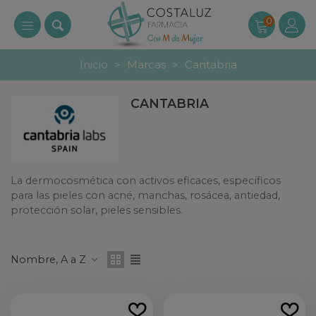
0
Inicio
>
Marcas
>
Cantabria
CANTABRIA
La dermocosmética con activos eficaces, específicos
para las pieles con acné, manchas, rosácea, antiedad,
protección solar, pieles sensibles.
Leer más
Nombre, A a Z