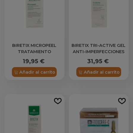
BIRETIX MICROPEEL
BIRETIX TRI-ACTIVE GEL
TRATAMIENTO
ANTI-IMPERFECCIONES
EXFOLIANTE
50 ML
19,95 €
31,95 €
PURIFICANTE 1 ENVASE
50 ML
Añadir al carrito
Añadir al carrito