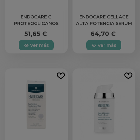
ENDOCARE C
ENDOCARE CELLAGE
PROTEOGLICANOS
ALTA POTENCIA SERUM
SPF30 AMPOLLAS
REDENSIFICANTE 1
51,65 €
64,70 €
ANTIOXIDANTES
ENVASE 30 ML
HIDRATANTES
Ver más
Ver más
ILUMINADORAS
REGENERADORAS 30
AMP