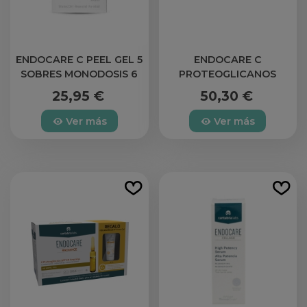
ENDOCARE C PEEL GEL 5
ENDOCARE C
SOBRES MONODOSIS 6
PROTEOGLICANOS
ML
OILFREE 30 AMPOLLAS 2
25,95 €
50,30 €
ML
Ver más
Ver más