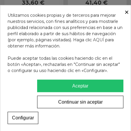
33,60 €
41,40 €
ML
×
Añadir al carrito
Añadir al carrito
Utilizamos cookies propias y de terceros para mejorar
nuestros servicios, con fines analíticos y para mostrarle
publicidad relacionada con sus preferencias en base a un
perfil elaborado a partir de sus hábitos de navegación
(por ejemplo, páginas visitadas). Haga clic
AQUÍ
para
obtener más información.
Puede aceptar todas las cookies haciendo clic en el
botón «Aceptar», rechazarlas en "Continuar sin aceptar"
o configurar su uso haciendo clic en «Configurar».
Aceptar
Continuar sin aceptar
ENDOCARE RENEWAL
IRALTONE CHAMPU DS 1
RETINOL SERUM 1
ENVASE 200 ML
Configurar
ENVASE 30 ML
52,95 €
13,95 €