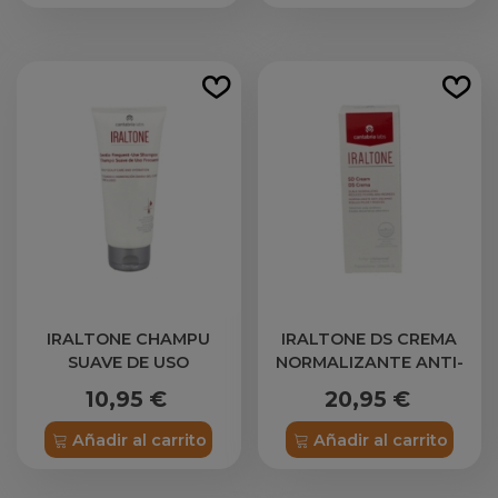
IRALTONE CHAMPU
IRALTONE DS CREMA
SUAVE DE USO
NORMALIZANTE ANTI-
FRECUENTE 1 ENVASE
ESCAMAS REDUCE PICOR
10,95 €
20,95 €
200 ML
Y ROJECES 30 ML
Añadir al carrito
Añadir al carrito