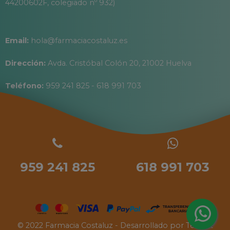
44200602F, colegiado nº 932)
Email:
hola@farmaciacostaluz.es
Dirección:
Avda. Cristóbal Colón 20, 21002 Huelva
Teléfono:
959 241 825 - 618 991 703
959 241 825
618 991 703
© 2022 Farmacia Costaluz - Desarrollado por
Tecinet