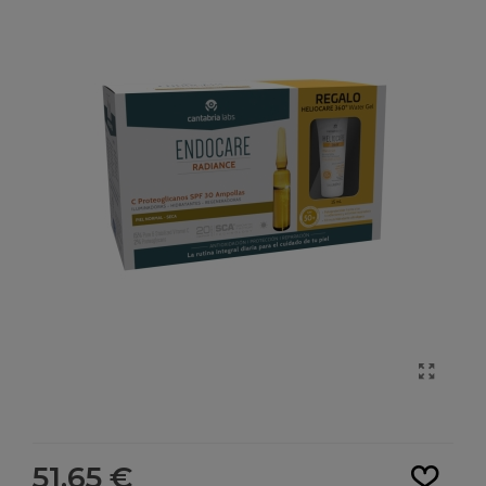
Leer más
51,65 €