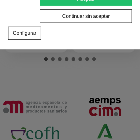
DERM REPAIR SERUM
PIEDRA GUS SHA DE
Continuar sin aceptar
ESTRUCTURANTE 30ML
JADE Pharma Woo oow
ESTHEDERM
75,00 €
3,50 €
Configurar
Añadir al carrito
Ver más