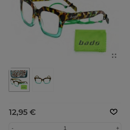
Leer más
12,95 €
-
+