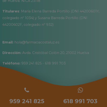
de Huelva. NICA 23118
Titulares
: María Elena Barreda Portillo (DNI 44200601Y,
colegiado nº 1034) y Susana Barreda Portillo (DNI
44200602F, colegiado nº 932)
Email:
hola@farmaciacostaluz.es
Dirección:
Avda. Cristóbal Colón 20, 21002 Huelva
Teléfono:
959 241 825 - 618 991 703
959 241 825
618 991 703