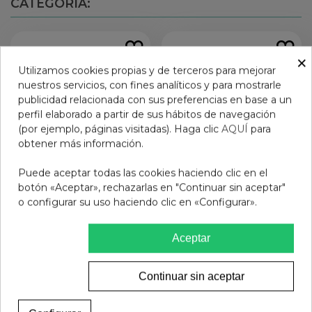
CATEGORÍA:
×
Utilizamos cookies propias y de terceros para mejorar
nuestros servicios, con fines analíticos y para mostrarle
publicidad relacionada con sus preferencias en base a un
perfil elaborado a partir de sus hábitos de navegación
(por ejemplo, páginas visitadas). Haga clic
AQUÍ
para
obtener más información.
Puede aceptar todas las cookies haciendo clic en el
botón «Aceptar», rechazarlas en "Continuar sin aceptar"
o configurar su uso haciendo clic en «Configurar».
GAFAS PROTECFARMA
Laca de uñas Mia
IBIZA VIOLET
BUBBLEGUM 0308
Aceptar
25,95 €
7,95 €
Ver más
Añadir al carrito
Continuar sin aceptar