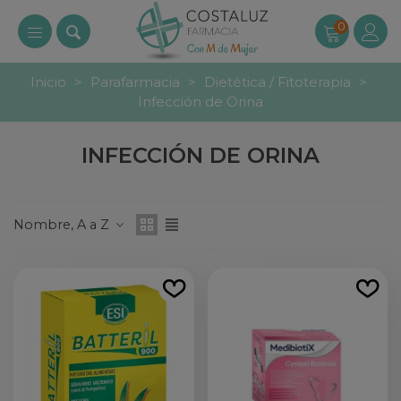
0
Inicio
>
Parafarmacia
>
Dietética / Fitoterapia
>
Infección de Orina
INFECCIÓN DE ORINA
Nombre, A a Z