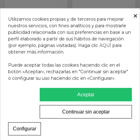
×
Utilizamos cookies propias y de terceros para mejorar
nuestros servicios, con fines analíticos y para mostrarle
publicidad relacionada con sus preferencias en base a un
perfil elaborado a partir de sus hábitos de navegación
(por ejemplo, páginas visitadas). Haga clic
AQUÍ
para
obtener más información.
Puede aceptar todas las cookies haciendo clic en el
GAFAS SOL PROTEC
GAFAS DE SOL
botón «Aceptar», rechazarlas en "Continuar sin aceptar"
SPORT SKATE C2 NAVY
PROTECFARMA MONT
o configurar su uso haciendo clic en «Configurar».
BLUE
SAINT-MICHEL C1
25,95 €
25,95 €
BURGUNDY
Aceptar
Añadir al carrito
Añadir al carrito
Continuar sin aceptar
Configurar