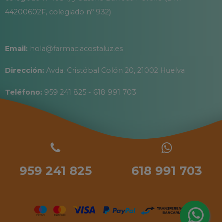
44200602F, colegiado nº 932)
Email:
hola@farmaciacostaluz.es
Dirección:
Avda. Cristóbal Colón 20, 21002 Huelva
Teléfono:
959 241 825 - 618 991 703
959 241 825
618 991 703