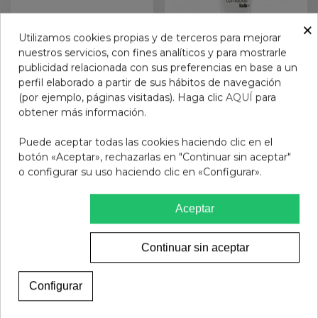
×
Utilizamos cookies propias y de terceros para mejorar
nuestros servicios, con fines analíticos y para mostrarle
publicidad relacionada con sus preferencias en base a un
perfil elaborado a partir de sus hábitos de navegación
(por ejemplo, páginas visitadas). Haga clic
AQUÍ
para
obtener más información.
GAFAS PROTEC PARKER
RILASTIL CUMLAUDE
Puede aceptar todas las cookies haciendo clic en el
ORANGE 1.0
LAB: VIDERAGE 1 ENVASE
botón «Aceptar», rechazarlas en "Continuar sin aceptar"
30 ML
o configurar su uso haciendo clic en «Configurar».
11,95 €
24,75 €
Ver más
Ver más
Aceptar
Continuar sin aceptar
Configurar