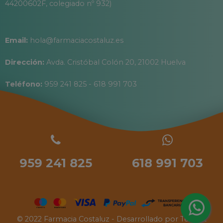
44200602F, colegiado nº 932)
Email:
hola@farmaciacostaluz.es
Dirección:
Avda. Cristóbal Colón 20, 21002 Huelva
Teléfono:
959 241 825 - 618 991 703
959 241 825
618 991 703
© 2022 Farmacia Costaluz - Desarrollado por
Tecinet