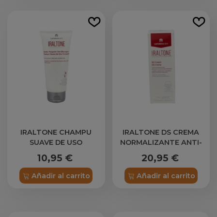
IRALTONE CHAMPU
IRALTONE DS CREMA
SUAVE DE USO
NORMALIZANTE ANTI-
FRECUENTE 1 ENVASE
ESCAMAS REDUCE PICOR
10,95 €
20,95 €
200 ML
Y ROJECES 30 ML
Añadir al carrito
Añadir al carrito