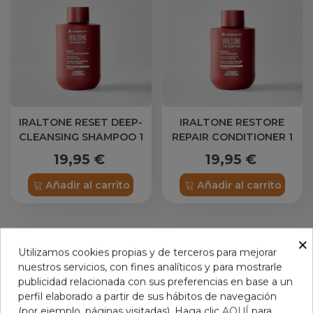
IRALTONE RESET DEEP-
IRALTONE RESTORE
CLEANSING SHAMPOO 1
REPAIR CONDITIONER 1
BOTELLA 250 ML
BOTELLA 200 ML
19,95 €
19,95 €
Añadir al carrito
Añadir al carrito
×
Utilizamos cookies propias y de terceros para mejorar
nuestros servicios, con fines analíticos y para mostrarle
publicidad relacionada con sus preferencias en base a un
perfil elaborado a partir de sus hábitos de navegación
(por ejemplo, páginas visitadas). Haga clic
AQUÍ
para