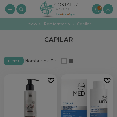
0
Inicio
>
Parafarmacia
>
Capilar
CAPILAR
Nombre, A a Z
Filtrar