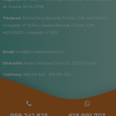
de Huelva. NICA 23118
Titulares
: María Elena Barreda Portillo (DNI 44200601Y,
colegiado nº 1034) y Susana Barreda Portillo (DNI
44200602F, colegiado nº 932)
Email:
hola@farmaciacostaluz.es
Dirección:
Avda. Cristóbal Colón 20, 21002 Huelva
Teléfono:
959 241 825 - 618 991 703
959 241 825
618 991 703