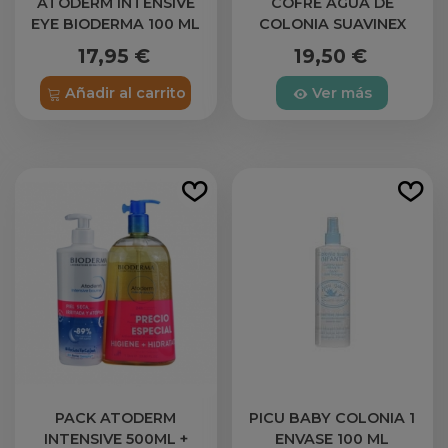
ATODERM INTENSIVE
COFRE AGUA DE
EYE BIODERMA 100 ML
COLONIA SUAVINEX
SENSE
17,95 €
19,50 €
Añadir al carrito
Ver más
PACK ATODERM
PICU BABY COLONIA 1
INTENSIVE 500ML +
ENVASE 100 ML