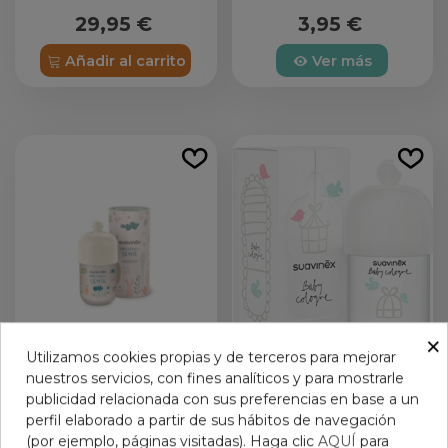
ATODERM ACEITE DE
29,95 €
3,95 €
DUCHA 1L BIODERMA
Añadir al carrito
Ver más
×
Utilizamos cookies propias y de terceros para mejorar
nuestros servicios, con fines analíticos y para mostrarle
SUAVINEX BABY
SUAVINEX COLONIA
publicidad relacionada con sus preferencias en base a un
COLOGNE SENSE 1
INFANTIL 100
perfil elaborado a partir de sus hábitos de navegación
BOTELLA 100 ML
13,95 €
15,95 €
(por ejemplo, páginas visitadas). Haga clic
AQUÍ
para