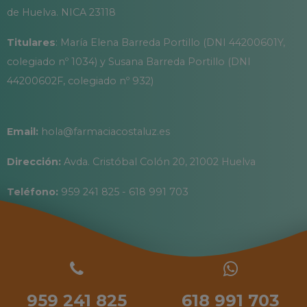
de Huelva. NICA 23118
Titulares
: María Elena Barreda Portillo (DNI 44200601Y,
colegiado nº 1034) y Susana Barreda Portillo (DNI
44200602F, colegiado nº 932)
Email:
hola@farmaciacostaluz.es
Dirección:
Avda. Cristóbal Colón 20, 21002 Huelva
Teléfono:
959 241 825 - 618 991 703
959 241 825
618 991 703