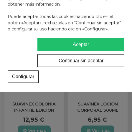
obtener más información.
Añadir al carrito
Añadir al carrito
Puede aceptar todas las cookies haciendo clic en el
botón «Aceptar», rechazarlas en "Continuar sin aceptar"
o configurar su uso haciendo clic en «Configurar».
Aceptar
Continuar sin aceptar
Configurar
SUAVINEX COLONIA
SUAVINEX LOCION
INFANTIL EDICION
CORPORAL 300ML
LIMITADA 2020 1 ENVASE
12,95 €
6,95 €
100 ML
Ver más
Ver más