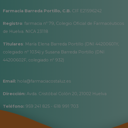
Farmacia Barreda Portillo, C.B.
CIF E21596242
Registro
: farmacia nº 79, Colegio Oficial de Farmacéuticos
de Huelva. NICA 23118
Titulares
: María Elena Barreda Portillo (DNI 44200601Y,
colegiado nº 1034) y Susana Barreda Portillo (DNI
44200602F, colegiado nº 932)
Email:
hola@farmaciacostaluz.es
Dirección:
Avda. Cristóbal Colón 20, 21002 Huelva
Teléfono:
959 241 825 - 618 991 703