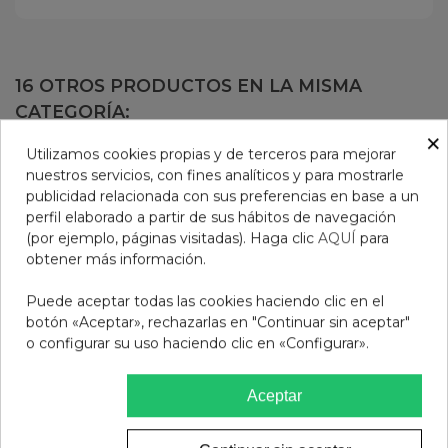
16 OTROS PRODUCTOS EN LA MISMA
CATEGORÍA:
×
Utilizamos cookies propias y de terceros para mejorar
nuestros servicios, con fines analíticos y para mostrarle
publicidad relacionada con sus preferencias en base a un
perfil elaborado a partir de sus hábitos de navegación
(por ejemplo, páginas visitadas). Haga clic
AQUÍ
para
obtener más información.
Puede aceptar todas las cookies haciendo clic en el
botón «Aceptar», rechazarlas en "Continuar sin aceptar"
o configurar su uso haciendo clic en «Configurar».
Aceptar
BOLSO PASEO GRIS
DISCOS PROTECTORES
PACK
ULTRA DRY NUK DISCOS
PROTECTORES 60 U