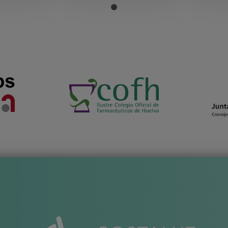
zar la ortesis. Si tiene alguna duda, consulte a su médico o al
ortesis y decidir la duración del tratamiento.
las indicaciones particulares de su facultativo.
amente en conocimiento del médico.
neas o padece cualquier tipo de sensibilización.
 de cremas de uso tópico junto con el empleo de la ortesis.
tar lesionada ni ser hipersensible.
s elementos que la forman por lo que ha de ser supervisada c
 tratamiento del paciente puede indicar al mismo la idoneidad 
 se ha deteriorado o desgastado.
o para conservar su funcionalidad.
o adheridos al mismo.