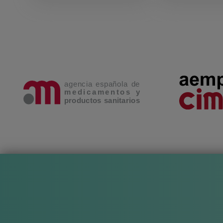
PRECAUCIONES Y ADVERTENCIAS
Lea cuidadosamente estas instrucciones antes de utili
establecimiento donde lo haya adquirido.
El médico es la persona capacitada para prescribir la 
Respete siempre las instrucciones de uso generales y 
Si nota algún efecto secundario, póngalo inmediat
Debe informar al facultativo si sufre afecciones cutá
El facultativo deberá tener en cuenta el posible uso
En las zonas de apoyo con presión, la piel no debe es
El buen uso de las ortesis depende del estado de lo
regularidad en busca de daños o defectos.
El personal sanitario que realice el seguimiento del
producto o la conveniencia de su sustitución, si este
Se aconseja cuidar la limpieza de los cierres de Velcr
Retire hilos, pelusa, etc. que pudieran haber quedad