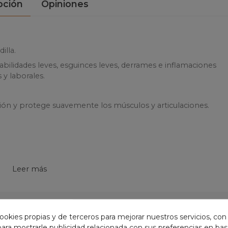
pción
Opiniones
illa.
estabilidades leves, esguinces leves, derrames e inflamaciones
 y laborales.
ración y protege suavemente los músculos y articulaciones.
Leer más
ookies propias y de terceros para mejorar nuestros servicios, con
GORÍA:
 para mostrarle publicidad relacionada con sus preferencias en base