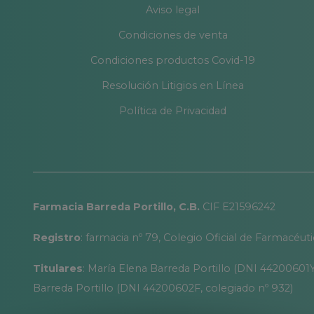
Aviso legal
Limpie periódicamente el producto y mantenga una 
Condiciones de venta
No lleve puesta la ortesis durante el baño, ducha, etc
Condiciones productos Covid-19
Resolución Litigios en Línea
Política de Privacidad
Farmacia Barreda Portillo, C.B.
CIF E21596242
Registro
: farmacia nº 79, Colegio Oficial de Farmacéut
Titulares
: María Elena Barreda Portillo (DNI 44200601Y
Barreda Portillo (DNI 44200602F, colegiado nº 932)