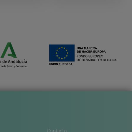
on
del
Contacto