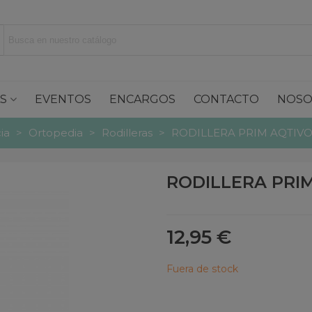
S
EVENTOS
ENCARGOS
CONTACTO
NOSO
ia
>
Ortopedia
>
Rodilleras
>
RODILLERA PRIM AQTIVO 
RODILLERA PRIM
12,95 €
Fuera de stock