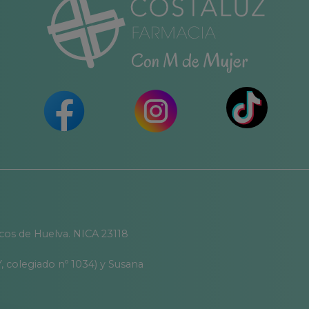
correcta higiene personal.
.
icos de Huelva. NICA 23118
, colegiado nº 1034) y Susana