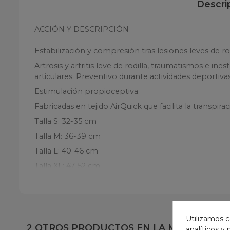
Descri
ACCIÓN Y DESCRIPCIÓN
Estabilización y compresión tras lesiones leves de rod
Artrosis y artritis leve de rodilla, traumatismos e in
articulares. Preventivo durante actividades deportivas
Estimulación propioceptiva.
Fabricadas en tejido AirQuick que facilita la transpi
Talla S: 32-35 cm
Talla M: 36-39 cm
Talla L: 40-46 cm
Talla XL: 47-52 cm
Bilateral.
Producto sanitario, clase I, no estéril.
Utilizamos c
2 OTROS PRODUCTOS EN LA MISMA CATE
analíticos y