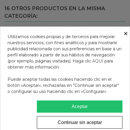
16 OTROS PRODUCTOS EN LA MISMA
CATEGORÍA:
×
Utilizamos cookies propias y de terceros para mejorar
nuestros servicios, con fines analíticos y para mostrarle
publicidad relacionada con sus preferencias en base a un
perfil elaborado a partir de sus hábitos de navegación
(por ejemplo, páginas visitadas). Haga clic
AQUÍ
para
obtener más información.
Puede aceptar todas las cookies haciendo clic en el
botón «Aceptar», rechazarlas en "Continuar sin aceptar"
o configurar su uso haciendo clic en «Configurar».
REBEL ROSE LABIAL
Carmex Labial Ultra
MATE MIA
Hidratante Lime Twist
Aceptar
con SPF 15
15,95 €
4,95 €
Continuar sin aceptar
Añadir al carrito
Añadir al carrito