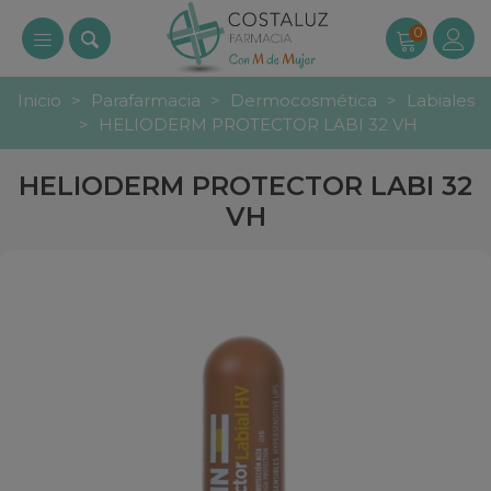
0
Inicio
>
Parafarmacia
>
Dermocosmética
>
Labiales
>
HELIODERM PROTECTOR LABI 32 VH
HELIODERM PROTECTOR LABI 32
VH