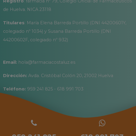
Registro
: farmacia nº 79, Colegio Oficial de Farmacéuticos
de Huelva. NICA 23118
Titulares
: María Elena Barreda Portillo (DNI 44200601Y,
colegiado nº 1034) y Susana Barreda Portillo (DNI
44200602F, colegiado nº 932)
Email:
hola@farmaciacostaluz.es
Dirección:
Avda. Cristóbal Colón 20, 21002 Huelva
Teléfono:
959 241 825 - 618 991 703