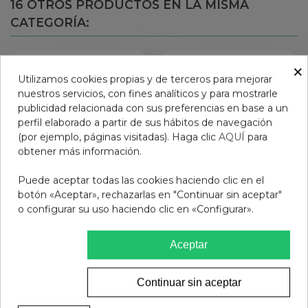
16 OTROS PRODUCTOS EN LA MISMA
CATEGORÍA:
×
Utilizamos cookies propias y de terceros para mejorar
nuestros servicios, con fines analíticos y para mostrarle
publicidad relacionada con sus preferencias en base a un
perfil elaborado a partir de sus hábitos de navegación
(por ejemplo, páginas visitadas). Haga clic
AQUÍ
para
obtener más información.
Puede aceptar todas las cookies haciendo clic en el
botón «Aceptar», rechazarlas en "Continuar sin aceptar"
o configurar su uso haciendo clic en «Configurar».
FRESH FREESIA LABIAL
CARMEX FRESA
MATE MIA
BALSAMO LABIAL
Aceptar
HIDRATANTE STICK
15,95 €
4,95 €
Continuar sin aceptar
Añadir al carrito
Ver más