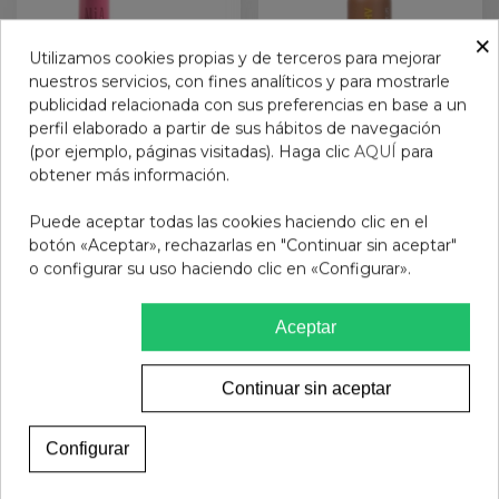
×
Utilizamos cookies propias y de terceros para mejorar
nuestros servicios, con fines analíticos y para mostrarle
publicidad relacionada con sus preferencias en base a un
perfil elaborado a partir de sus hábitos de navegación
(por ejemplo, páginas visitadas). Haga clic
AQUÍ
para
obtener más información.
DARK DAHLIA LABIAL
HELIODERM PROTECTOR
Puede aceptar todas las cookies haciendo clic en el
HIDRATANTE MIA
LABI 32 VH
botón «Aceptar», rechazarlas en "Continuar sin aceptar"
o configurar su uso haciendo clic en «Configurar».
15,95 €
8,95 €
Añadir al carrito
Ver más
Aceptar
Continuar sin aceptar
Configurar