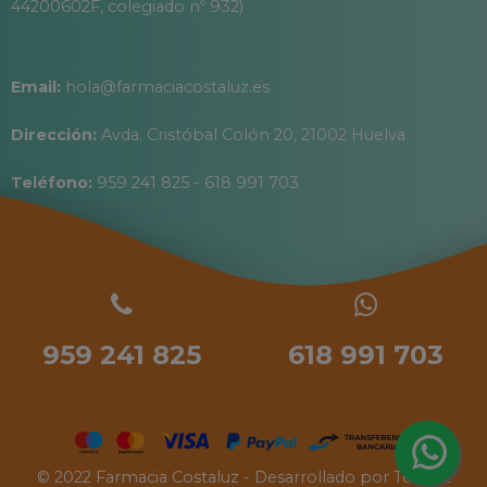
44200602F, colegiado nº 932)
Email:
hola@farmaciacostaluz.es
Dirección:
Avda. Cristóbal Colón 20, 21002 Huelva
Teléfono:
959 241 825 - 618 991 703
959 241 825
618 991 703
© 2022 Farmacia Costaluz - Desarrollado por
Tecinet