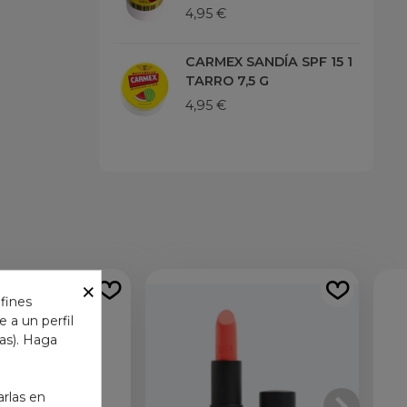
4,95 €
CARMEX SANDÍA SPF 15 1
TARRO 7,5 G
4,95 €
×
 fines
 a un perfil
das). Haga
arlas en