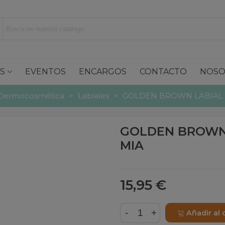
S
EVENTOS
ENCARGOS
CONTACTO
NOSO
Dermocosmética
>
Labiales
>
GOLDEN BROWN LABIAL 
GOLDEN BROWN
MIA
15,95 €
-
+
Añadir al 