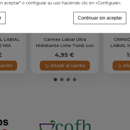
in aceptar" o configurar su uso haciendo clic en «Configurar».
r
Continuar sin aceptar
L LABIAL
Carmex Labial Ultra
CRIMS
E MIA
Hidratante Lime Twist con
LABIAL 
SPF 15
€
4,95 €
1
carrito
Añadir al carrito
Aña