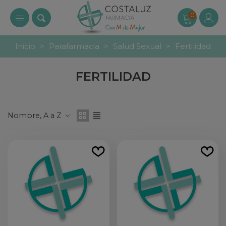
0
Inicio
>
Parafarmacia
>
Salud Sexual
>
Fertilidad
FERTILIDAD
Nombre, A a Z