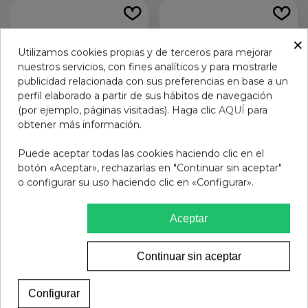
×
Utilizamos cookies propias y de terceros para mejorar
nuestros servicios, con fines analíticos y para mostrarle
publicidad relacionada con sus preferencias en base a un
perfil elaborado a partir de sus hábitos de navegación
(por ejemplo, páginas visitadas). Haga clic
AQUÍ
para
obtener más información.
Puede aceptar todas las cookies haciendo clic en el
botón «Aceptar», rechazarlas en "Continuar sin aceptar"
GAFAS DE SOL
GAFAS PROTECFARMA
o configurar su uso haciendo clic en «Configurar».
PROTECFARMA DUBLIN
ZOOM BLUE +3.00
C1 CARAMEL
25,95 €
14,95 €
Aceptar
Ver más
Añadir al carrito
Continuar sin aceptar
Configurar