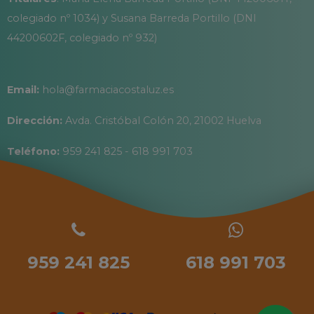
colegiado nº 1034) y Susana Barreda Portillo (DNI
44200602F, colegiado nº 932)
Email:
hola@farmaciacostaluz.es
Dirección:
Avda. Cristóbal Colón 20, 21002 Huelva
Teléfono:
959 241 825 - 618 991 703
959 241 825
618 991 703