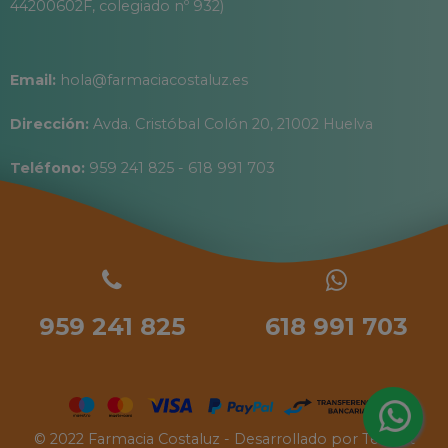
44200602F, colegiado nº 932)
Email:
hola@farmaciacostaluz.es
Dirección:
Avda. Cristóbal Colón 20, 21002 Huelva
Teléfono:
959 241 825 - 618 991 703
959 241 825
618 991 703
© 2022 Farmacia Costaluz - Desarrollado por
Tecinet