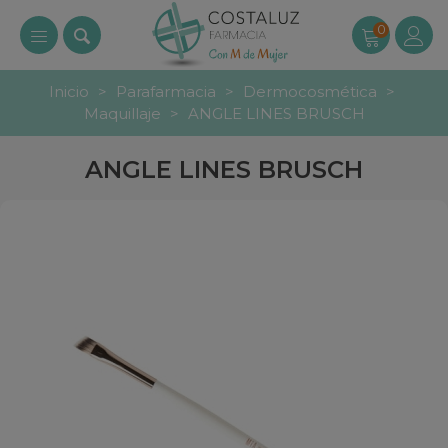
0
Inicio
>
Parafarmacia
>
Dermocosmética
>
Maquillaje
>
ANGLE LINES BRUSCH
ANGLE LINES BRUSCH