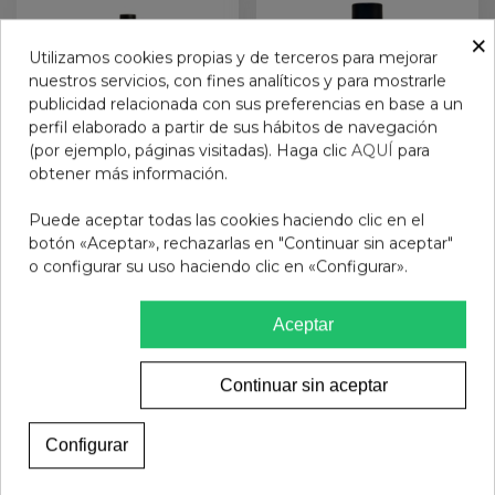
×
Utilizamos cookies propias y de terceros para mejorar
nuestros servicios, con fines analíticos y para mostrarle
publicidad relacionada con sus preferencias en base a un
perfil elaborado a partir de sus hábitos de navegación
(por ejemplo, páginas visitadas). Haga clic
AQUÍ
para
obtener más información.
EYER POWDER
Laca de uñas Mia MATT
Puede aceptar todas las cookies haciendo clic en el
(MAQUILLAJE DE CEJAS)
EFFECT TOP COAT 6264
botón «Aceptar», rechazarlas en "Continuar sin aceptar"
o configurar su uso haciendo clic en «Configurar».
10,95 €
7,95 €
Añadir al carrito
Añadir al carrito
Aceptar
Continuar sin aceptar
Configurar