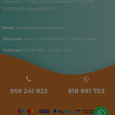
colegiado nº 1034) y Susana Barreda Portillo (DNI
44200602F, colegiado nº 932)
Email:
hola@farmaciacostaluz.es
Dirección:
Avda. Cristóbal Colón 20, 21002 Huelva
Teléfono:
959 241 825 - 618 991 703
959 241 825
618 991 703