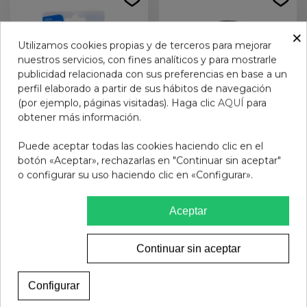
×
Utilizamos cookies propias y de terceros para mejorar
nuestros servicios, con fines analíticos y para mostrarle
publicidad relacionada con sus preferencias en base a un
perfil elaborado a partir de sus hábitos de navegación
(por ejemplo, páginas visitadas). Haga clic
AQUÍ
para
obtener más información.
Puede aceptar todas las cookies haciendo clic en el
PLANTILLAS MINI
Laca de uñas Mia
botón «Aceptar», rechazarlas en "Continuar sin aceptar"
DESCANSO DE SILICONA
MAHOGANY 2694
o configurar su uso haciendo clic en «Configurar».
COMFORSIL 2 UNIDADES
7,95 €
7,95 €
CC257
Aceptar
Ver más
Añadir al carrito
Continuar sin aceptar
Configurar