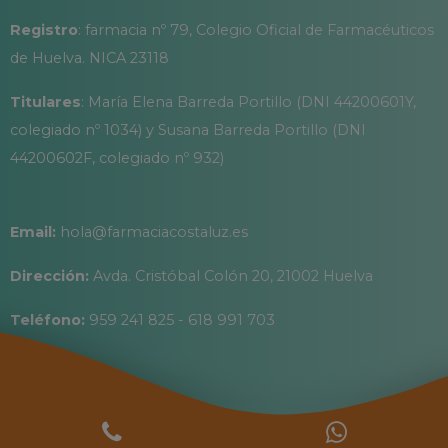
Registro
: farmacia nº 79, Colegio Oficial de Farmacéuticos
de Huelva. NICA 23118
Titulares
: María Elena Barreda Portillo (DNI 44200601Y,
colegiado nº 1034) y Susana Barreda Portillo (DNI
44200602F, colegiado nº 932)
Email:
hola@farmaciacostaluz.es
Dirección:
Avda. Cristóbal Colón 20, 21002 Huelva
Teléfono:
959 241 825 - 618 991 703