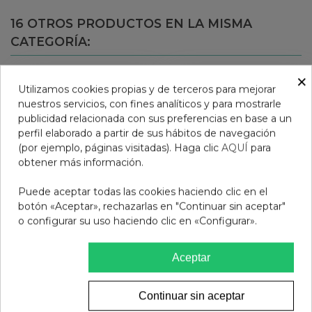
16 OTROS PRODUCTOS EN LA MISMA
CATEGORÍA:
×
Utilizamos cookies propias y de terceros para mejorar
nuestros servicios, con fines analíticos y para mostrarle
publicidad relacionada con sus preferencias en base a un
perfil elaborado a partir de sus hábitos de navegación
(por ejemplo, páginas visitadas). Haga clic
AQUÍ
para
obtener más información.
Puede aceptar todas las cookies haciendo clic en el
botón «Aceptar», rechazarlas en "Continuar sin aceptar"
o configurar su uso haciendo clic en «Configurar».
COMFORSIL TALON
GAFAS PRESBICIA BADS
Aceptar
ESPO SI CC215M
LEOPARDO VERDE +2.00
14,25 €
12,95 €
Continuar sin aceptar
Añadir al carrito
Ver más