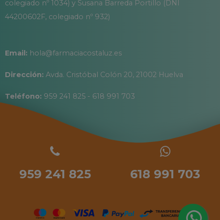
colegiado nº 1034) y Susana Barreda Portillo (DNI
44200602F, colegiado nº 932)
Email:
hola@farmaciacostaluz.es
Dirección:
Avda. Cristóbal Colón 20, 21002 Huelva
Teléfono:
959 241 825 - 618 991 703
959 241 825
618 991 703