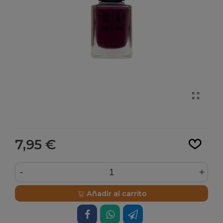
Leer más
7,95 €
-
+
Añadir al carrito