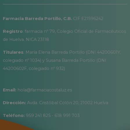
Farmacia Barreda Portillo, C.B.
CIF E21596242
Registro
: farmacia nº 79, Colegio Oficial de Farmacéuticos
de Huelva. NICA 23118
Titulares
: María Elena Barreda Portillo (DNI 44200601Y,
colegiado nº 1034) y Susana Barreda Portillo (DNI
44200602F, colegiado nº 932)
Email:
hola@farmaciacostaluz.es
Dirección:
Avda. Cristóbal Colón 20, 21002 Huelva
Teléfono:
959 241 825 - 618 991 703