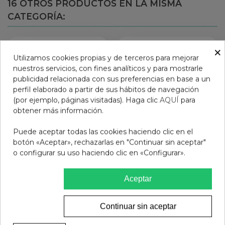
16 OTROS PRODUCTOS EN LA MISMA
CATEGORÍA:
×
Utilizamos cookies propias y de terceros para mejorar
nuestros servicios, con fines analíticos y para mostrarle
publicidad relacionada con sus preferencias en base a un
perfil elaborado a partir de sus hábitos de navegación
(por ejemplo, páginas visitadas). Haga clic
AQUÍ
para
obtener más información.
Puede aceptar todas las cookies haciendo clic en el
botón «Aceptar», rechazarlas en "Continuar sin aceptar"
o configurar su uso haciendo clic en «Configurar».
TOALLITAS
CORTAUÑAS PEDICURA
COMPRIMIDAS Pharma
Aceptar
Woo oow
2,95 €
3,50 €
Continuar sin aceptar
Ver más
Ver más