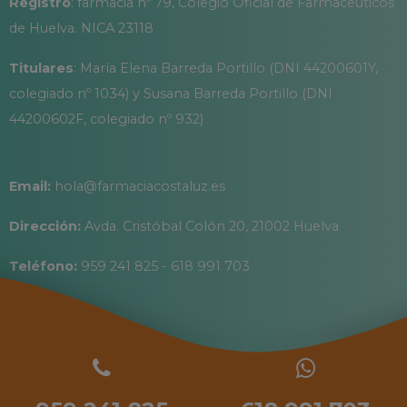
Registro
: farmacia nº 79, Colegio Oficial de Farmacéuticos
de Huelva. NICA 23118
Titulares
: María Elena Barreda Portillo (DNI 44200601Y,
colegiado nº 1034) y Susana Barreda Portillo (DNI
44200602F, colegiado nº 932)
Email:
hola@farmaciacostaluz.es
Dirección:
Avda. Cristóbal Colón 20, 21002 Huelva
Teléfono:
959 241 825 - 618 991 703