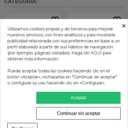
CATEGORÍA:
×
Utilizamos cookies propias y de terceros para mejorar
nuestros servicios, con fines analíticos y para mostrarle
publicidad relacionada con sus preferencias en base a un
perfil elaborado a partir de sus hábitos de navegación
(por ejemplo, páginas visitadas). Haga clic
AQUÍ
para
obtener más información.
Puede aceptar todas las cookies haciendo clic en el
botón «Aceptar», rechazarlas en "Continuar sin aceptar"
o configurar su uso haciendo clic en «Configurar».
GAFAS PROTEC PARKER
GAFAS PRESBICIA BADS
CRYSTAL 3.5
BEIGE MARRON +2.00
Aceptar
11,95 €
12,95 €
Añadir al carrito
Ver más
Continuar sin aceptar