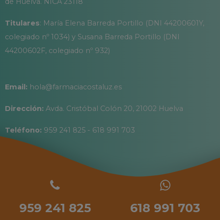
de Huelva. NICA 23118
Titulares
: María Elena Barreda Portillo (DNI 44200601Y,
colegiado nº 1034) y Susana Barreda Portillo (DNI
44200602F, colegiado nº 932)
Email:
hola@farmaciacostaluz.es
Dirección:
Avda. Cristóbal Colón 20, 21002 Huelva
Teléfono:
959 241 825 - 618 991 703
959 241 825
618 991 703