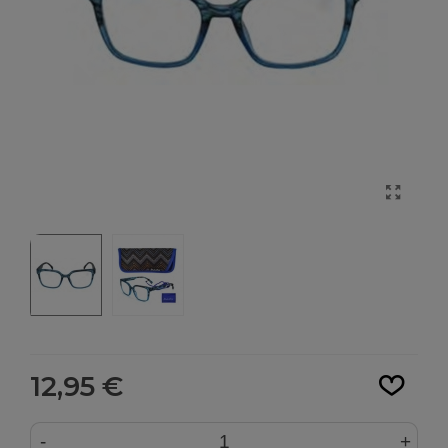
Leer más
12,95 €
-
+