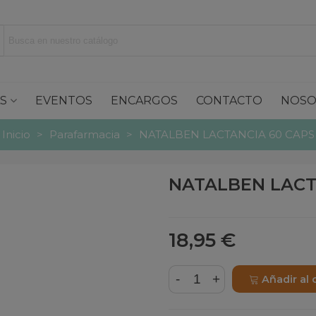
S
EVENTOS
ENCARGOS
CONTACTO
NOSO
Inicio
>
Parafarmacia
>
NATALBEN LACTANCIA 60 CAPS
NATALBEN LACT
18,95 €
-
+
Añadir al 