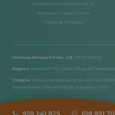
Hierro 14 mg
Condiciones productos Covid-19
Zinc 10 mg
Iodo 200 mcg
Resolución Litigios en Línea
Cobre 1000 mcg
Selenio 20 mcg
Política de Privacidad
Taurina 40 mg
Omega 3 (DHA) 200 mg
Omega 3 (EPA) 40 mg
Farmacia Barreda Portillo, C.B.
CIF E21596242
Registro
: farmacia nº 79, Colegio Oficial de Farmacéut
Titulares
: María Elena Barreda Portillo (DNI 44200601Y
Barreda Portillo (DNI 44200602F, colegiado nº 932)
959 241 825
618 991 70