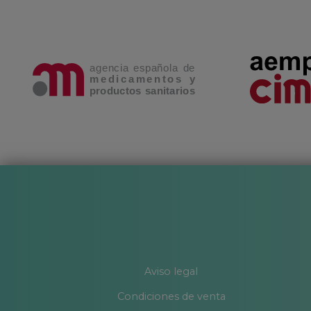
VITAMINAS, MINERALES Y AMINOACIDOS
Por 2 cápsulas:
Folato 200 mcg
Vitamina A (Retinol) 800 mcg
Vitamina D3 (Colecalciferol) 5 mcg
Vitamina E (Tocoferol) 12 mg
Vitamina C (Ácido Ascórbico) 80 mg
Vitamina B1 (Tiamina) 1,1 mg
Vitamina B2 (Riboflavina) 1,4 mg
Vitamina B3 (Niacina) 16 mg
Vitamina B6 (Piridoxina) 1,4 mg
Vitamina B9 (Ácido fólico) 200 mcg*
Vitamina B12 (Cianocobalamina) 2,5 mcg
Ácido pantoténico 6 mg
Biotina 50 mcg
*El ácido fólico contribuye al proceso de división cel
Aviso legal
Minerales:
Condiciones de venta
Calcio 200 mg