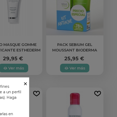
O MASQUE GOMME
PACK SEBIUM GEL
FICANTE ESTHEDERM
MOUSSANT BIODERMA
29,95 €
25,95 €
Ver más
Ver más
×
 fines
 a un perfil
das). Haga
arlas en