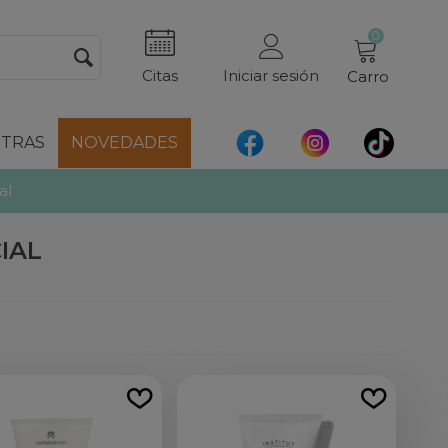
0
Citas
Iniciar sesión
Carro
TRAS
NOVEDADES
al
IAL