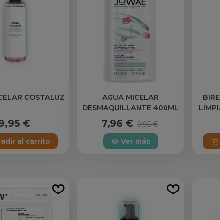
CELAR COSTALUZ
AGUA MICELAR
BIRE
DESMAQUILLANTE 400ML
LIMP
JOWAE
9,95 €
7,96 €
9,95 €
adir al carrito
Ver más