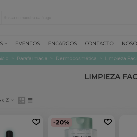
S
EVENTOS
ENCARGOS
CONTACTO
NOSO
nicio
>
Parafarmacia
>
Dermocosmética
>
Limpieza Faci
LIMPIEZA FAC
 a Z
-20%