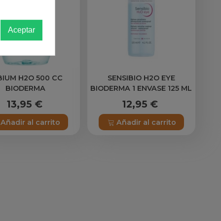
Aceptar
BIUM H2O 500 CC
SENSIBIO H2O EYE
BIODERMA
BIODERMA 1 ENVASE 125 ML
13,95 €
12,95 €
Añadir al carrito
Añadir al carrito