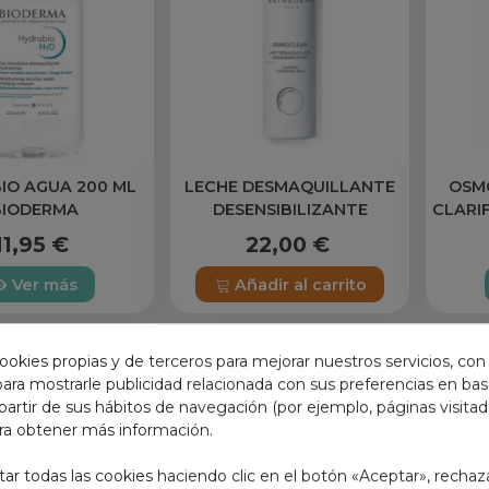
IO AGUA 200 ML
LECHE DESMAQUILLANTE
OSM
BIODERMA
DESENSIBILIZANTE
CLARI
ESTHEDERM
11,95 €
22,00 €
Ver más
Añadir al carrito
ookies propias y de terceros para mejorar nuestros servicios, con
 para mostrarle publicidad relacionada con sus preferencias en base
partir de sus hábitos de navegación (por ejemplo, páginas visita
ra obtener más información.
r todas las cookies haciendo clic en el botón «Aceptar», rechaz