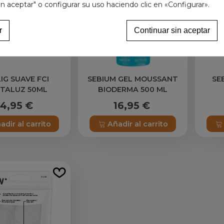
in aceptar" o configurar su uso haciendo clic en «Configurar».
r
Continuar sin aceptar
IG SUAVE FCI
SEBIUM GEL MOUSSANT
SE
TALUZ 50ML
BIODERMA 500 ML
14,95 €
16,95 €
adir al carrito
Añadir al carrito