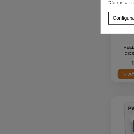
"Continuar s
Configura
PEEL
COS
Añ