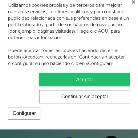
×
Política de Privacidad
Utilizamos cookies propias y de terceros para mejorar
nuestros servicios, con fines analíticos y para mostrarle
publicidad relacionada con sus preferencias en base a un
Contacto
perfil elaborado a partir de sus hábitos de navegación
(por ejemplo, páginas visitadas). Haga clic
AQUÍ
para
Sobre nosotros
obtener más información.
Encargos
Puede aceptar todas las cookies haciendo clic en el
Blog
botón «Aceptar», rechazarlas en "Continuar sin aceptar"
o configurar su uso haciendo clic en «Configurar».
Política de Cookies
Configuración de cookies
Aceptar
Continuar sin aceptar
Configurar