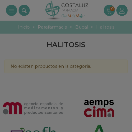
0
Inicio
>
Parafarmacia
>
Bucal
>
Halitosis
HALITOSIS
No existen productos en la categoría.