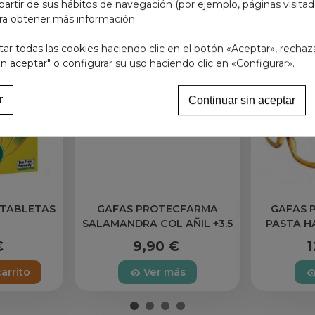
partir de sus hábitos de navegación (por ejemplo, páginas visita
ra obtener más información.
r todas las cookies haciendo clic en el botón «Aceptar», rechaz
in aceptar" o configurar su uso haciendo clic en «Configurar».
r
Continuar sin aceptar
 TABLETAS
GAFAS PROTECFARMA
GAFAS P
SALAMANDRA COL AÑIL +3.5
PASTA H
€
9,90 €
1
carrito
Ver más