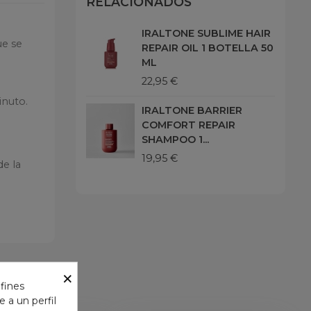
RELACIONADOS
IRALTONE SUBLIME HAIR
ue se
REPAIR OIL 1 BOTELLA 50
ML
22,95 €
inuto.
IRALTONE BARRIER
COMFORT REPAIR
SHAMPOO 1...
19,95 €
de la
×
nición.
 fines
 a un perfil