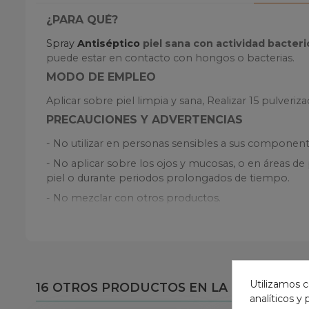
¿PARA QUÉ?
Spray
Antiséptico
piel sana con actividad bacteri
puede estar en contacto con hongos o bacterias.
MODO DE EMPLEO
Aplicar sobre piel limpia y sana, Realizar 15 pulveriza
PRECAUCIONES Y ADVERTENCIAS
- No utilizar en personas sensibles a sus component
- No aplicar sobre los ojos y mucosas, o en áreas de
piel o durante periodos prolongados de tiempo.
- No mezclar con otros productos.
- Uso externo. No ingerir.
- Fácilmente inflamable
- En caso de ingestión llamar a un centro de Inform
- Mantener alejado del calor, de superficies calientes
Utilizamos c
16 OTROS PRODUCTOS EN LA MISMA CAT
analíticos y