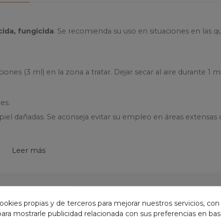
cida, fungicida
. Se recomienda su uso en situaciones en las q
ciones (3 ml) en la zona a tratar. Dejar secar al aire durante 1 m
es.
 piel dañadas. Se aconseja evitar su empleo en áreas extensas 
Leer más
ación Toxicológica Tlfno 91 562 04 20
, de chispas, de llamas abiertas y de cualquier otra fuente de ig
ookies propias y de terceros para mejorar nuestros servicios, con
EGORÍA:
 para mostrarle publicidad relacionada con sus preferencias en base