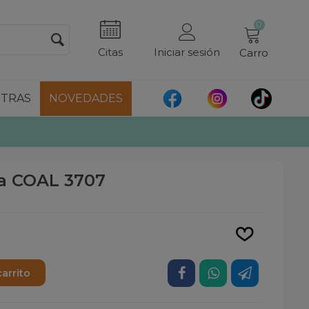
0
Citas
Iniciar sesión
Carro
TRAS
NOVEDADES
a COAL 3707
Leer más
carrito