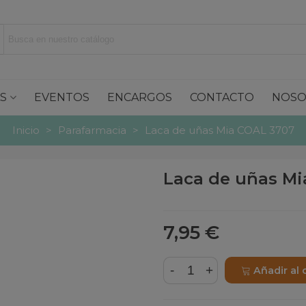
S
EVENTOS
ENCARGOS
CONTACTO
NOSO
Inicio
>
Parafarmacia
>
Laca de uñas Mia COAL 3707
Laca de uñas Mi
7,95 €
-
+
Añadir al 