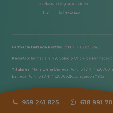
Resolución Litigios en Línea
Política de Privacidad
Farmacia Barreda Portillo, C.B.
CIF E21596242
Registro
: farmacia nº 79, Colegio Oficial de Farmacéut
Titulares
: María Elena Barreda Portillo (DNI 44200601Y
Barreda Portillo (DNI 44200602F, colegiado nº 932)
959 241 825
618 991 70