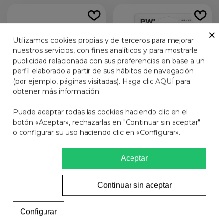
×
Utilizamos cookies propias y de terceros para mejorar
nuestros servicios, con fines analíticos y para mostrarle
publicidad relacionada con sus preferencias en base a un
perfil elaborado a partir de sus hábitos de navegación
(por ejemplo, páginas visitadas). Haga clic
AQUÍ
para
obtener más información.
Puede aceptar todas las cookies haciendo clic en el
botón «Aceptar», rechazarlas en "Continuar sin aceptar"
GAFAS PROTECFARMA
ESPONJA KONJAC CON
o configurar su uso haciendo clic en «Configurar».
GEMINI BALAN GREEN
CARBON DE BAMBU
+1.5
Pharma Woo oow
14,95 €
2,95 €
Aceptar
Añadir al carrito
Ver más
Continuar sin aceptar
Configurar