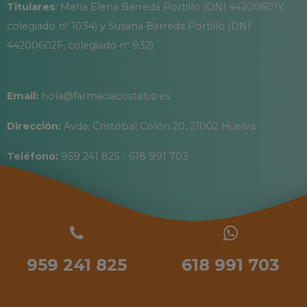
Titulares
: María Elena Barreda Portillo (DNI 44200601Y,
colegiado nº 1034) y Susana Barreda Portillo (DNI
44200602F, colegiado nº 932)
Email:
hola@farmaciacostaluz.es
Dirección:
Avda. Cristóbal Colón 20, 21002 Huelva
Teléfono:
959 241 825 - 618 991 703
959 241 825
618 991 703