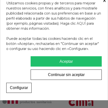
×
Utilizamos cookies propias y de terceros para mejorar
nuestros servicios, con fines analíticos y para mostrarle
publicidad relacionada con sus preferencias en base a un
perfil elaborado a partir de sus hábitos de navegación
(por ejemplo, páginas visitadas). Haga clic
AQUÍ
para
obtener más información.
PERFUME ELEGANT 53ML
PERFUME STYLE 53ML
Puede aceptar todas las cookies haciendo clic en el
6,50 €
6,50 €
botón «Aceptar», rechazarlas en "Continuar sin aceptar"
o configurar su uso haciendo clic en «Configurar».
Ver más
Ver más
Aceptar
Continuar sin aceptar
Configurar