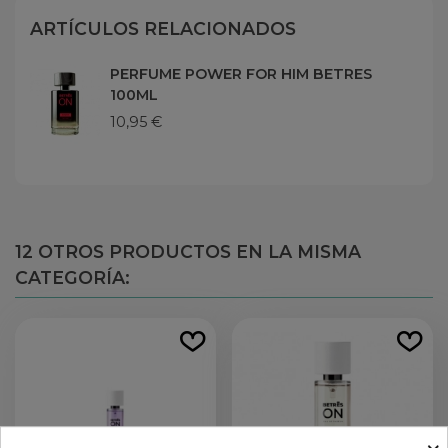
ARTÍCULOS RELACIONADOS
PERFUME POWER FOR HIM BETRES
100ML
10,95 €
12 OTROS PRODUCTOS EN LA MISMA
CATEGORÍA: