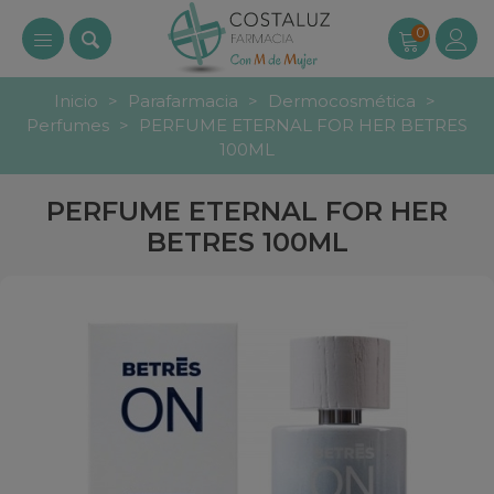
0
Inicio
>
Parafarmacia
>
Dermocosmética
>
Perfumes
>
PERFUME ETERNAL FOR HER BETRES
100ML
PERFUME ETERNAL FOR HER
BETRES 100ML